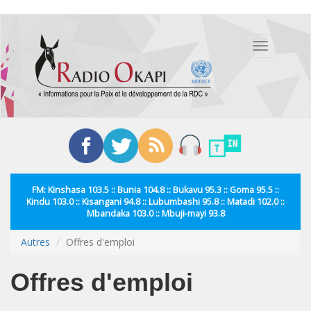
Aller
au
Toggle
contenu
navigation
principal
FM: Kinshasa 103.5 :: Bunia 104.8 :: Bukavu 95.3 :: Goma 95.5 ::
Kindu 103.0 :: Kisangani 94.8 :: Lubumbashi 95.8 :: Matadi 102.0 ::
Mbandaka 103.0 :: Mbuji-mayi 93.8
Autres
Offres d'emploi
Offres d'emploi