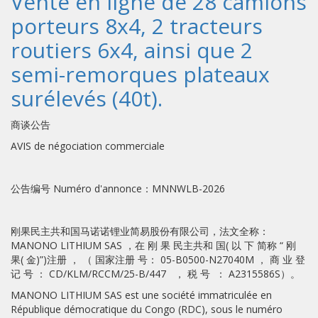
Vente en ligne de 28 camions
porteurs 8x4, 2 tracteurs
routiers 6x4, ainsi que 2
semi-remorques plateaux
surélevés (40t).
商谈公告
AVIS de négociation commerciale
公告编号 Numéro d'annonce：MNNWLB-2026
刚果民主共和国马诺诺锂业简易股份有限公司，法文全称：
MANONO LITHIUM SAS ，在 刚 果 民主共和 国( 以 下 简称 “ 刚
果( 金)”)注册 ， （ 国家注册 号： 05-B0500-N27040M ， 商 业 登
记 号 ： CD/KLM/RCCM/25-B/447 ， 税 号 ： A2315586S）。
MANONO LITHIUM SAS est une société immatriculée en
République démocratique du Congo (RDC), sous le numéro