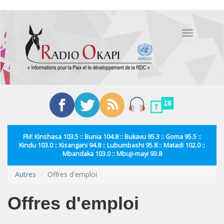
Aller
au
Toggle
contenu
navigation
principal
FM: Kinshasa 103.5 :: Bunia 104.8 :: Bukavu 95.3 :: Goma 95.5 ::
Kindu 103.0 :: Kisangani 94.8 :: Lubumbashi 95.8 :: Matadi 102.0 ::
Mbandaka 103.0 :: Mbuji-mayi 93.8
Autres
Offres d'emploi
Offres d'emploi