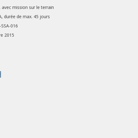
ssion sur le terrain
e max. 45 jours
SA-016
re 2015
H
DEMANDE : 1