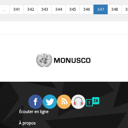
…
341
342
343
344
345
346
347
348
3
Écouter en ligne
À propos