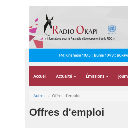
Aller
au
contenu
principal
FM: Kinshasa 103.5 :: Bunia 104.8 :: Bukavu
Accueil
Actualité
Émissions
Jour
Autres
Offres d'emploi
Offres d'emploi