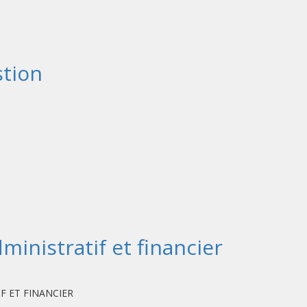
stion
inistratif et financier
:
F ET FINANCIER