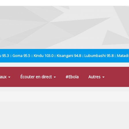
 95.3 :: Goma 95.5 :: Kindu 103.0 :: Kisangani 94.8 :: Lubumbashi 95.8 :: Matad
naux
Écouter en direct
#Ebola
Autres