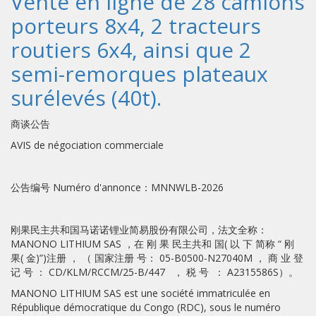
Vente en ligne de 28 camions
porteurs 8x4, 2 tracteurs
routiers 6x4, ainsi que 2
semi-remorques plateaux
surélevés (40t).
商谈公告
AVIS de négociation commerciale
公告编号 Numéro d'annonce：MNNWLB-2026
刚果民主共和国马诺诺锂业简易股份有限公司，法文全称：
MANONO LITHIUM SAS ，在 刚 果 民主共和 国( 以 下 简称 “ 刚
果( 金)”)注册 ， （ 国家注册 号： 05-B0500-N27040M ， 商 业 登
记 号 ： CD/KLM/RCCM/25-B/447 ， 税 号 ： A2315586S）。
MANONO LITHIUM SAS est une société immatriculée en
République démocratique du Congo (RDC), sous le numéro