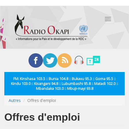
Aller
au
Toggle
contenu
navigation
principal
FM: Kinshasa 103.5 :: Bunia 104.8 :: Bukavu 95.3 :: Goma 95.5 ::
Kindu 103.0 :: Kisangani 94.8 :: Lubumbashi 95.8 :: Matadi 102.0 ::
Mbandaka 103.0 :: Mbuji-mayi 93.8
Autres
Offres d'emploi
Offres d'emploi