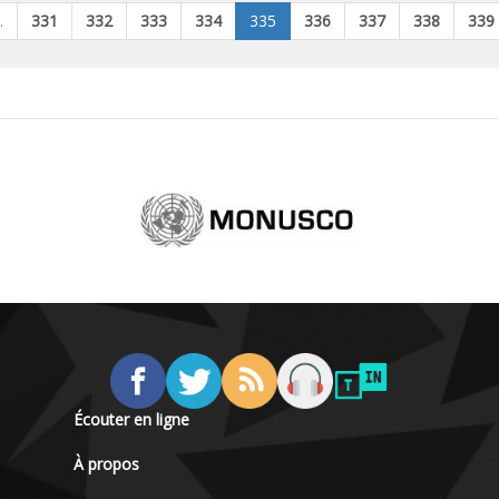
…
331
332
333
334
335
336
337
338
339
Écouter en ligne
À propos