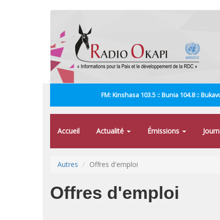
Aller
au
contenu
principal
FM: Kinshasa 103.5 :: Bunia 104.8 :: Bukavu
Accueil
Actualité
Émissions
Jour
Autres
Offres d'emploi
Offres d'emploi