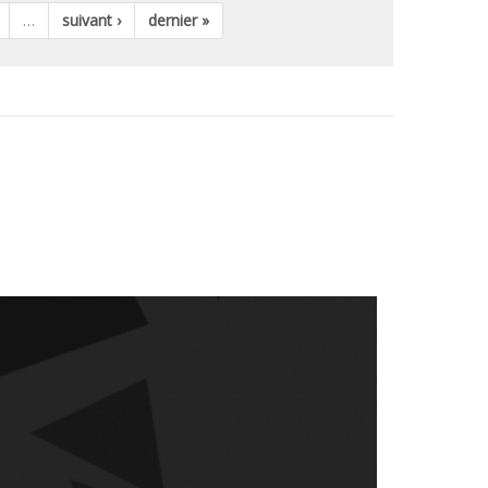
…
suivant ›
dernier »