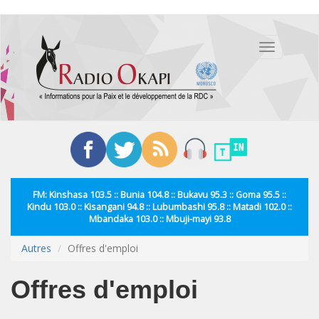
Aller
au
Toggle
contenu
navigation
principal
FM: Kinshasa 103.5 :: Bunia 104.8 :: Bukavu 95.3 :: Goma 95.5 ::
Kindu 103.0 :: Kisangani 94.8 :: Lubumbashi 95.8 :: Matadi 102.0 ::
Mbandaka 103.0 :: Mbuji-mayi 93.8
Autres
Offres d'emploi
Offres d'emploi