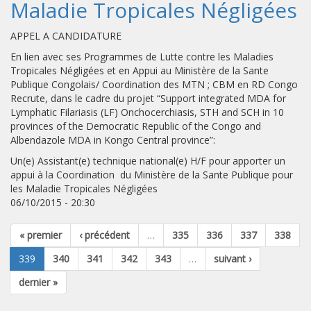
Maladie Tropicales Négligées
APPEL A CANDIDATURE
En lien avec ses Programmes de Lutte contre les Maladies
Tropicales Négligées et en Appui au Ministère de la Sante
Publique Congolais/ Coordination des MTN ; CBM en RD Congo
Recrute, dans le cadre du projet “Support integrated MDA for
Lymphatic Filariasis (LF) Onchocerchiasis, STH and SCH in 10
provinces of the Democratic Republic of the Congo and
Albendazole MDA in Kongo Central province”:
Un(e) Assistant(e) technique national(e) H/F pour apporter un
appui à la Coordination du Ministère de la Sante Publique pour
les Maladie Tropicales Négligées
06/10/2015 - 20:30
« premier
‹ précédent
…
335
336
337
338
339
340
341
342
343
…
suivant ›
dernier »