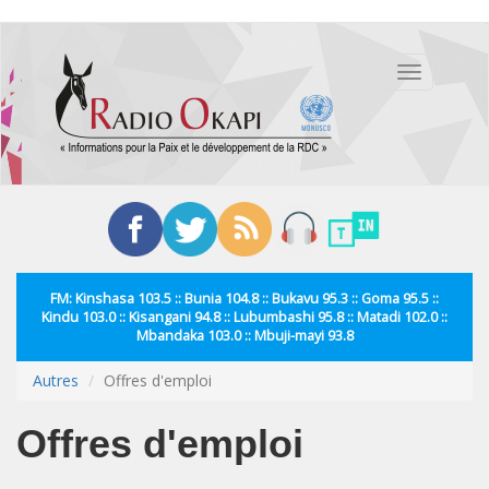
Aller
au
Toggle
contenu
navigation
principal
FM: Kinshasa 103.5 :: Bunia 104.8 :: Bukavu 95.3 :: Goma 95.5 ::
Kindu 103.0 :: Kisangani 94.8 :: Lubumbashi 95.8 :: Matadi 102.0 ::
Mbandaka 103.0 :: Mbuji-mayi 93.8
Autres
Offres d'emploi
Offres d'emploi