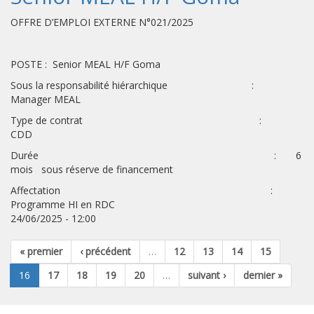
OFFRE D’EMPLOI EXTERNE N°021/2025
POSTE : Senior MEAL H/F Goma
Sous la responsabilité hiérarchique :
Manager MEAL
Type de contrat :
CDD
Durée : 6
mois sous réserve de financement
Affectation :
Programme HI en RDC
24/06/2025 - 12:00
« premier
‹ précédent
…
12
13
14
15
16
17
18
19
20
…
suivant ›
dernier »