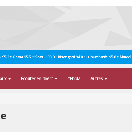
 95.3 :: Goma 95.5 :: Kindu 103.0 :: Kisangani 94.8 :: Lubumbashi 95.8 :: Matad
naux
Écouter en direct
#Ebola
Autres
ne