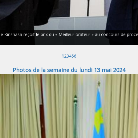
 Kinshasa reçoit le prix du « Meilleur orateur » au concours de procès
1
2
3
4
5
6
Photos de la semaine du lundi 13 mai 2024