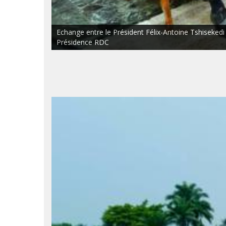
Echange entre le Président Félix-Antoine Tshisekedi e
Présidence RDC