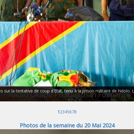
sur la tentative de coup d'Etat, tenu à la prison militaire de Ndolo. 
1
2
3
4
5
6
7
8
Photos de la semaine du 20 Mai 2024