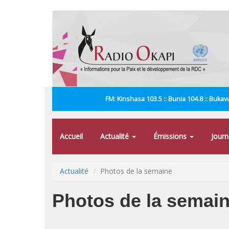
Aller
au
contenu
principal
FM: Kinshasa 103.5 :: Bunia 104.8 :: Bukavu
Accueil
Actualité
Émissions
Jour
Actualité
Photos de la semaine
Photos de la semai