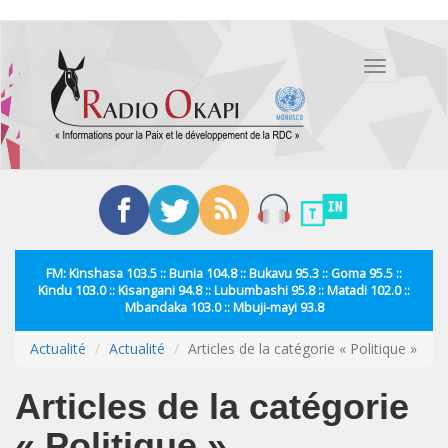
Aller
au
Toggle
contenu
navigation
principal
FM: Kinshasa 103.5 :: Bunia 104.8 :: Bukavu 95.3 :: Goma 95.5 ::
Kindu 103.0 :: Kisangani 94.8 :: Lubumbashi 95.8 :: Matadi 102.0 ::
Mbandaka 103.0 :: Mbuji-mayi 93.8
Actualité
Actualité
Articles de la catégorie « Politique »
Articles de la catégorie
« Politique »