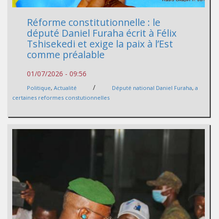
Réforme constitutionnelle : le
député Daniel Furaha écrit à Félix
Tshisekedi et exige la paix à l’Est
comme préalable
01/07/2026 - 09:56
/
Politique
,
Actualité
Député national Daniel Furaha
,
a
certaines reformes constutionnelles