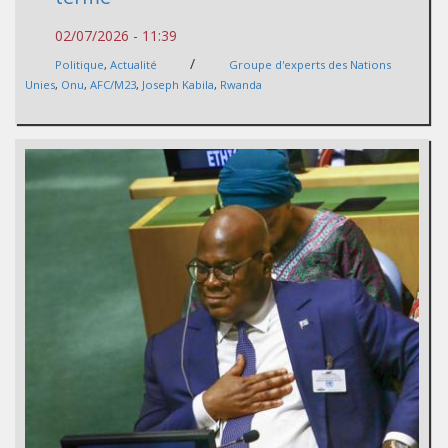
02/07/2026 - 11:39
/
Politique
,
Actualité
Groupe d'experts des Nations
Unies
,
Onu
,
AFC/M23
,
Joseph Kabila
,
Rwanda