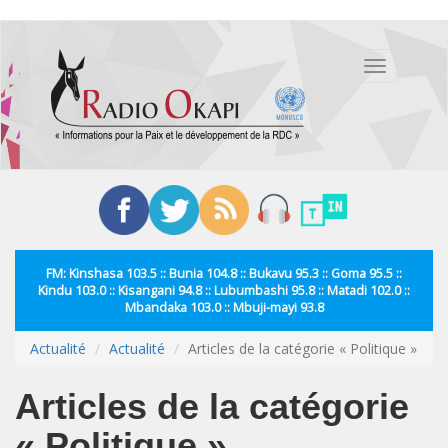
Aller
au
Toggle
contenu
navigation
principal
FM: Kinshasa 103.5 :: Bunia 104.8 :: Bukavu 95.3 :: Goma 95.5 ::
Kindu 103.0 :: Kisangani 94.8 :: Lubumbashi 95.8 :: Matadi 102.0 ::
Mbandaka 103.0 :: Mbuji-mayi 93.8
Actualité
Actualité
Articles de la catégorie « Politique »
Articles de la catégorie
« Politique »