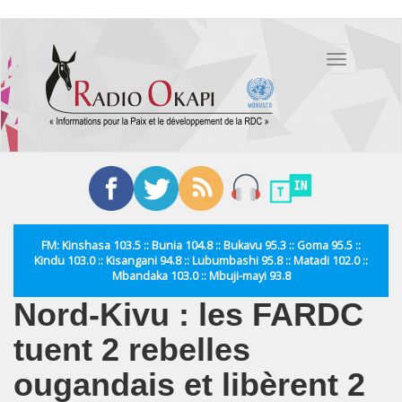
Aller
au
Toggle
contenu
navigation
principal
FM: Kinshasa 103.5 :: Bunia 104.8 :: Bukavu 95.3 :: Goma 95.5 ::
Kindu 103.0 :: Kisangani 94.8 :: Lubumbashi 95.8 :: Matadi 102.0 ::
Mbandaka 103.0 :: Mbuji-mayi 93.8
Nord-Kivu : les FARDC
tuent 2 rebelles
ougandais et libèrent 2