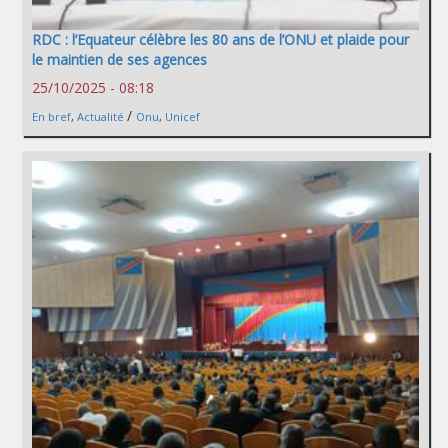
RDC : l’Equateur célèbre les 80 ans de l’ONU et plaide pour
le maintien de ses agences
25/10/2025 - 08:18
/
En bref
,
Actualité
Onu
,
Unicef