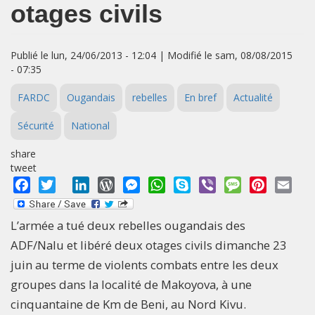
otages civils
Publié le lun, 24/06/2013 - 12:04 | Modifié le sam, 08/08/2015
- 07:35
FARDC
Ougandais
rebelles
En bref
Actualité
Sécurité
National
share
tweet
Facebook
Twitter
LinkedIn
WordPress
Messenger
WhatsApp
Skype
Viber
Message
Pinterest
Emai
L’armée a tué deux rebelles ougandais des
ADF/Nalu et libéré deux otages civils dimanche 23
juin au terme de violents combats entre les deux
groupes dans la localité de Makoyova, à une
cinquantaine de Km de Beni, au Nord Kivu.