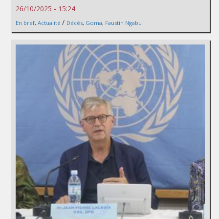
26/10/2025 - 15:24
/
En bref
,
Actualité
Décès
,
Goma
,
Faustin Ngabu