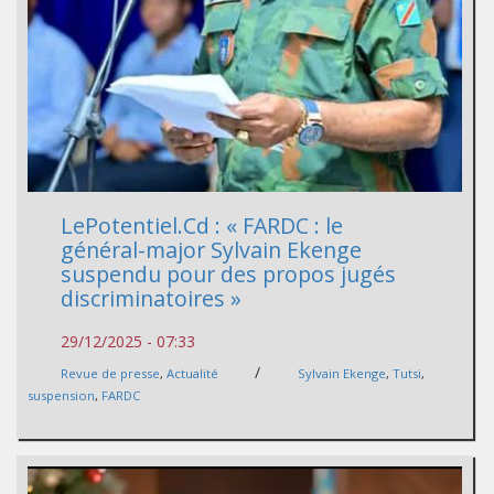
LePotentiel.Cd : « FARDC : le
général-major Sylvain Ekenge
suspendu pour des propos jugés
discriminatoires »
29/12/2025 - 07:33
/
Revue de presse
,
Actualité
Sylvain Ekenge
,
Tutsi
,
suspension
,
FARDC