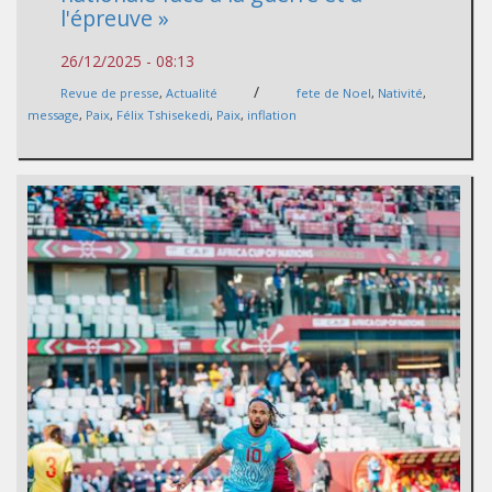
l'épreuve »
26/12/2025 - 08:13
/
Revue de presse
,
Actualité
fete de Noel
,
Nativité
,
message
,
Paix
,
Félix Tshisekedi
,
Paix
,
inflation