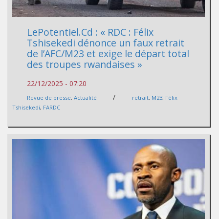
LePotentiel.Cd : « RDC : Félix
Tshisekedi dénonce un faux retrait
de l’AFC/M23 et exige le départ total
des troupes rwandaises »
22/12/2025 - 07:20
/
Revue de presse
,
Actualité
retrait
,
M23
,
Félix
Tshisekedi
,
FARDC