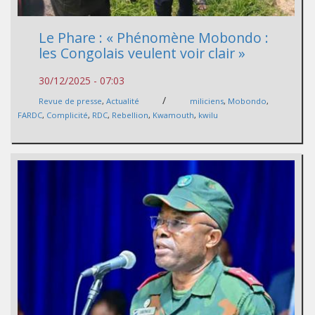
Le Phare : « Phénomène Mobondo :
les Congolais veulent voir clair »
30/12/2025 - 07:03
/
Revue de presse
,
Actualité
miliciens
,
Mobondo
,
FARDC
,
Complicité
,
RDC
,
Rebellion
,
Kwamouth
,
kwilu