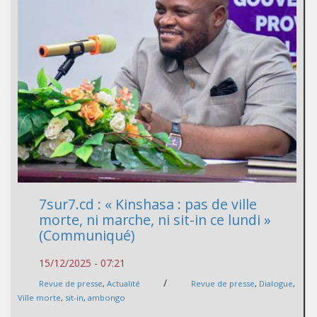
7sur7.cd : « Kinshasa : pas de ville
morte, ni marche, ni sit-in ce lundi »
(Communiqué)
15/12/2025 - 07:21
/
Revue de presse
,
Actualité
Revue de presse
,
Dialogue
,
Ville morte
,
sit-in
,
ambongo