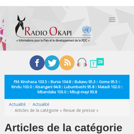
Aller
au
Toggle
contenu
navigation
principal
FM: Kinshasa 103.5 :: Bunia 104.8 :: Bukavu 95.3 :: Goma 95.5 ::
Kindu 103.0 :: Kisangani 94.8 :: Lubumbashi 95.8 :: Matadi 102.0 ::
Mbandaka 103.0 :: Mbuji-mayi 93.8
Actualité
Actualité
Articles de la catégorie « Revue de presse »
Articles de la catégorie