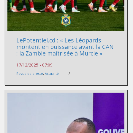
LePotentiel.cd : « Les Léopards
montent en puissance avant la CAN
: la Zambie maîtrisée à Murcie »
17/12/2025 - 07:09
/
Revue de presse
,
Actualité