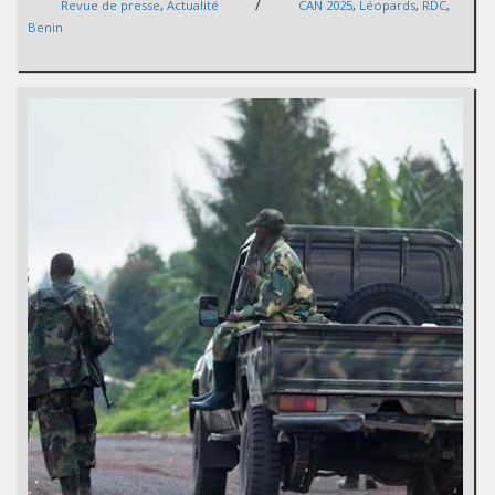
/
Revue de presse
,
Actualité
CAN 2025
,
Léopards
,
RDC
,
Benin