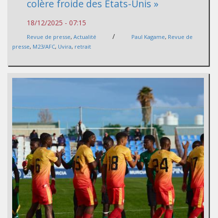
colère froide des États-Unis »
18/12/2025 - 07:15
/
Revue de presse
,
Actualité
Paul Kagame
,
Revue de
presse
,
M23/AFC
,
Uvira
,
retrait