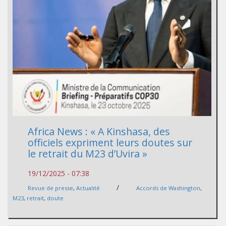
Africa News : « A Kinshasa, des
officiels expriment leurs doutes sur
le retrait du M23 d’Uvira »
19/12/2025 - 07:38
/
Revue de presse
,
Actualité
Accords de Washington
,
M23
,
retrait
,
doute