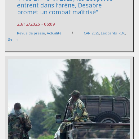
entrent dans l’arène, Desabre
promet un combat maîtrisé"
23/12/2025 - 06:09
/
Revue de presse
,
Actualité
CAN 2025
,
Léopards
,
RDC
,
Benin