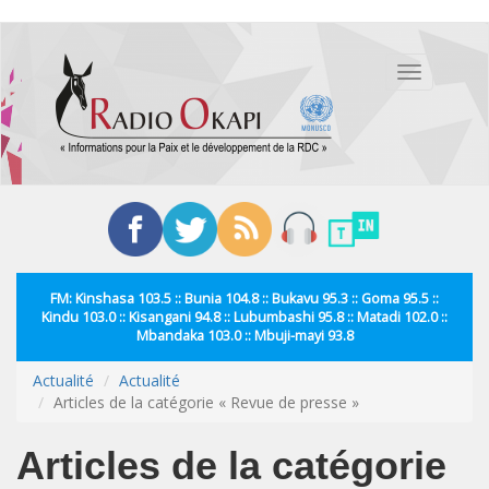
Aller
au
Toggle
contenu
navigation
principal
FM: Kinshasa 103.5 :: Bunia 104.8 :: Bukavu 95.3 :: Goma 95.5 ::
Kindu 103.0 :: Kisangani 94.8 :: Lubumbashi 95.8 :: Matadi 102.0 ::
Mbandaka 103.0 :: Mbuji-mayi 93.8
Actualité
Actualité
Articles de la catégorie « Revue de presse »
Articles de la catégorie