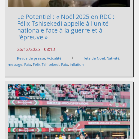
Le Potentiel : « Noël 2025 en RDC :
Félix Tshisekedi appelle à l'unité
nationale face à la guerre et à
l'épreuve »
26/12/2025 - 08:13
/
Revue de presse
,
Actualité
fete de Noel
,
Nativité
,
message
,
Paix
,
Félix Tshisekedi
,
Paix
,
inflation