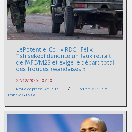
LePotentiel.Cd : « RDC : Félix
Tshisekedi dénonce un faux retrait
de l’AFC/M23 et exige le départ total
des troupes rwandaises »
22/12/2025 - 07:20
/
Revue de presse
,
Actualité
retrait
,
M23
,
Félix
Tshisekedi
,
FARDC