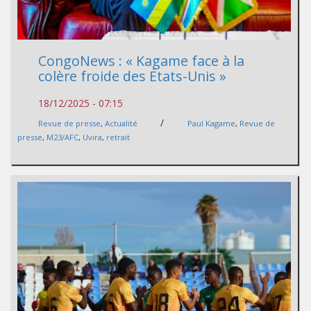
CongoNews : « Kagame face à la
colère froide des États-Unis »
18/12/2025 - 07:15
/
Revue de presse
,
Actualité
Paul Kagame
,
Revue de
presse
,
M23/AFC
,
Uvira
,
retrait