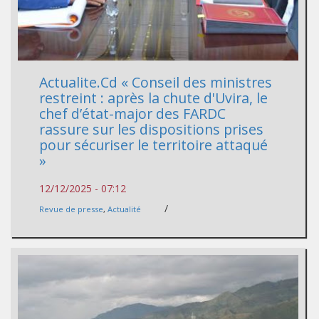
Actualite.Cd « Conseil des ministres
restreint : après la chute d'Uvira, le
chef d’état-major des FARDC
rassure sur les dispositions prises
pour sécuriser le territoire attaqué
»
12/12/2025 - 07:12
/
Revue de presse
,
Actualité