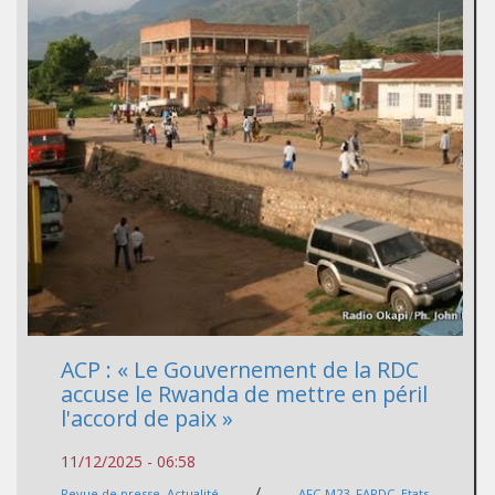
ACP : « Le Gouvernement de la RDC
accuse le Rwanda de mettre en péril
l'accord de paix »
11/12/2025 - 06:58
/
Revue de presse
,
Actualité
AFC-M23
,
FARDC
,
Etats-