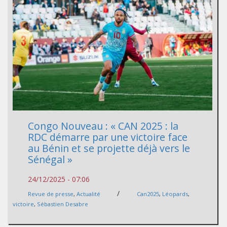
Congo Nouveau : « CAN 2025 : la
RDC démarre par une victoire face
au Bénin et se projette déjà vers le
Sénégal »
24/12/2025 - 07:06
/
Revue de presse
,
Actualité
Can2025
,
Léopards
,
victoire
,
Sébastien Desabre