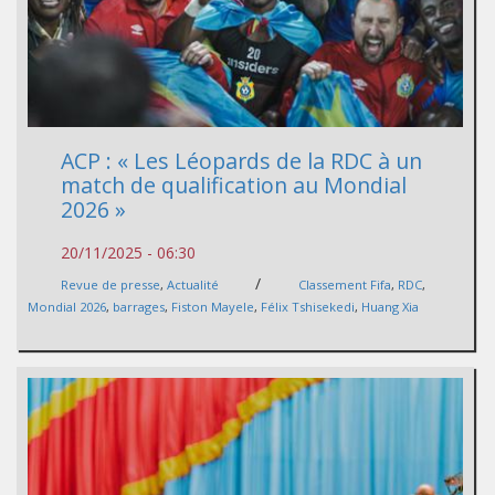
ACP : « Les Léopards de la RDC à un
match de qualification au Mondial
2026 »
20/11/2025 - 06:30
/
Revue de presse
,
Actualité
Classement Fifa
,
RDC
,
Mondial 2026
,
barrages
,
Fiston Mayele
,
Félix Tshisekedi
,
Huang Xia