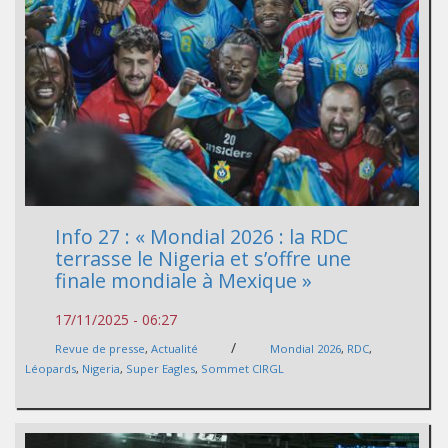
Info 27 : « Mondial 2026 : la RDC
terrasse le Nigeria et s’offre une
finale mondiale à Mexique »
17/11/2025 - 06:27
/
Revue de presse
,
Actualité
Mondial 2026
,
RDC
,
Léopards
,
Nigeria
,
Super Eagles
,
Sommet CIRGL