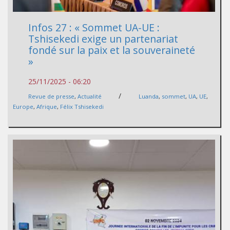
Infos 27 : « Sommet UA-UE :
Tshisekedi exige un partenariat
fondé sur la paix et la souveraineté
»
25/11/2025 - 06:20
/
Revue de presse
,
Actualité
Luanda
,
sommet
,
UA
,
UE
,
Europe
,
Afrique
,
Félix Tshisekedi