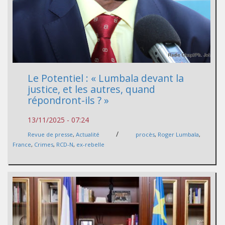
Le Potentiel : « Lumbala devant la
justice, et les autres, quand
répondront-ils ? »
13/11/2025 - 07:24
/
Revue de presse
,
Actualité
procès
,
Roger Lumbala
,
France
,
Crimes
,
RCD-N
,
ex-rebelle