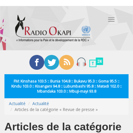
Aller
au
Toggle
contenu
navigation
principal
FM: Kinshasa 103.5 :: Bunia 104.8 :: Bukavu 95.3 :: Goma 95.5 ::
Kindu 103.0 :: Kisangani 94.8 :: Lubumbashi 95.8 :: Matadi 102.0 ::
Mbandaka 103.0 :: Mbuji-mayi 93.8
Actualité
Actualité
Articles de la catégorie « Revue de presse »
Articles de la catégorie