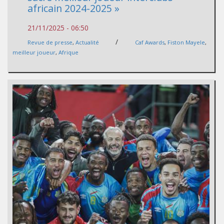
africain 2024-2025 »
21/11/2025 - 06:50
/
Revue de presse
,
Actualité
Caf Awards
,
Fiston Mayele
,
meilleur joueur
,
Afrique