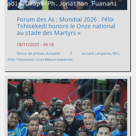
Forum des As : Mondial 2026 : Félix
Tshisekedi honore le Onze national
au stade des Martyrs »
18/11/2025 - 06:18
/
Revue de presse
,
Actualité
accueil
,
Léopards
,
RDC
,
Félix Tshisekedi
,
Louis Watum Kabamba