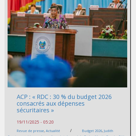
ACP : « RDC : 30 % du budget 2026
consacrés aux dépenses
sécuritaires »
19/11/2025 - 05:20
/
Revue de presse
,
Actualité
Budget 2026
,
Judith