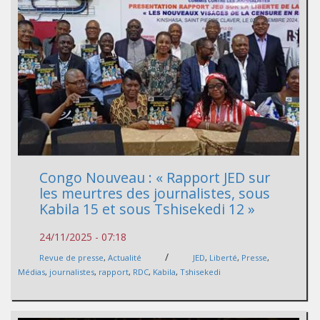
Congo Nouveau : « Rapport JED sur
les meurtres des journalistes, sous
Kabila 15 et sous Tshisekedi 12 »
24/11/2025 - 07:18
/
Revue de presse
,
Actualité
JED
,
Liberté
,
Presse
,
Médias
,
journalistes
,
rapport
,
RDC
,
Kabila
,
Tshisekedi