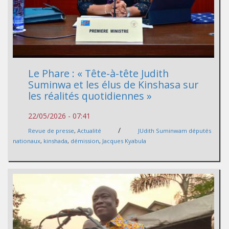
Le Phare : « Tête-à-tête Judith
Suminwa et les élus de Kinshasa sur
les réalités quotidiennes »
22/05/2026 - 07:41
/
Revue de presse
,
Actualité
JUdith Suminwam députés
nationaux
,
kinshada
,
démission
,
Jacques Kyabula