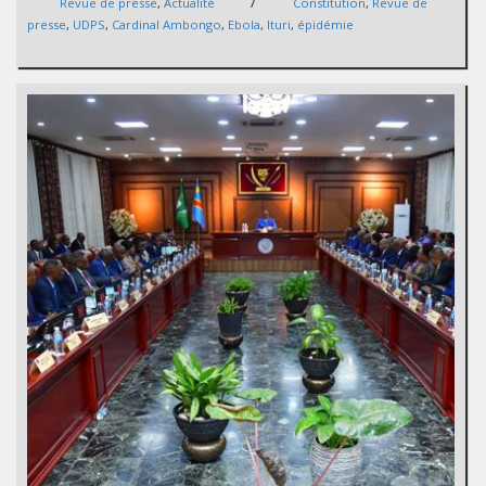
/
Revue de presse
,
Actualité
Constitution
,
Revue de
presse
,
UDPS
,
Cardinal Ambongo
,
Ebola
,
Ituri
,
épidémie