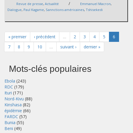
/
Revue de presse
,
Actualité
Emmanuel Macron
,
Dialogue
,
Paul Kagame
,
Sannctions américaines
,
Tshisekedi
« premier
‹ précédent
…
2
3
4
5
6
7
8
9
10
…
suivant ›
dernier »
Mots-clés populaires
Ebola
(243)
RDC
(179)
Ituri
(171)
Nord-Kivu
(88)
Kinshasa
(82)
épidémie
(66)
FARDC
(57)
Bunia
(55)
Beni
(49)