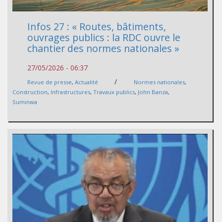
Infos 27 : « Routes, bâtiments,
ouvrages publics : la RDC ouvre le
chantier des normes nationales »
27/05/2026 - 06:37
/
Revue de presse
,
Actualité
Normes nationales
,
Construction
,
Infrastructures
,
Travaux publics
,
John Banza
,
Suminwa