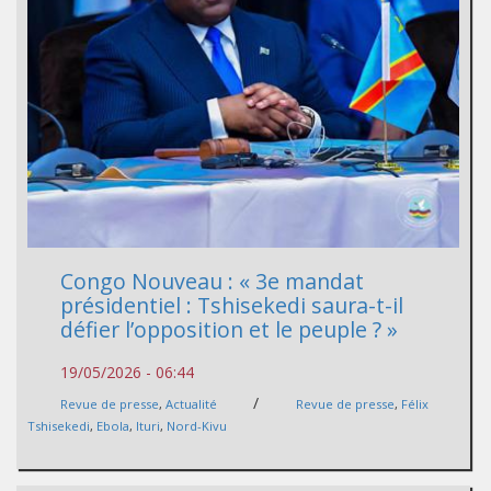
Congo Nouveau : « 3e mandat
présidentiel : Tshisekedi saura-t-il
défier l’opposition et le peuple ? »
19/05/2026 - 06:44
/
Revue de presse
,
Actualité
Revue de presse
,
Félix
Tshisekedi
,
Ebola
,
Ituri
,
Nord-Kivu