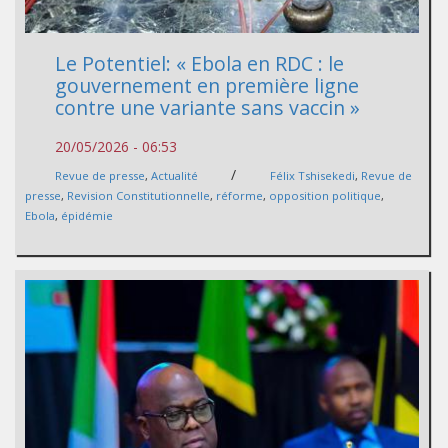
Le Potentiel: « Ebola en RDC : le
gouvernement en première ligne
contre une variante sans vaccin »
20/05/2026 - 06:53
/
Revue de presse
,
Actualité
Félix Tshisekedi
,
Revue de
presse
,
Revision Constitutionnelle
,
réforme
,
opposition politique
,
Ebola
,
épidémie