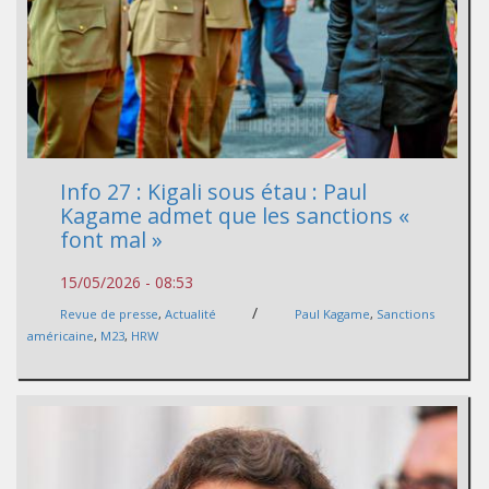
Info 27 : Kigali sous étau : Paul
Kagame admet que les sanctions «
font mal »
15/05/2026 - 08:53
/
Revue de presse
,
Actualité
Paul Kagame
,
Sanctions
américaine
,
M23
,
HRW