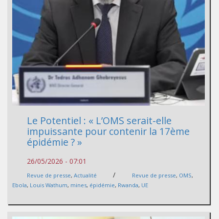
Le Potentiel : « L’OMS serait-elle
impuissante pour contenir la 17ème
épidémie ? »
26/05/2026 - 07:01
/
Revue de presse
,
Actualité
Revue de presse
,
OMS
,
Ebola
,
Louis Wathum
,
mines
,
épidémie
,
Rwanda
,
UE