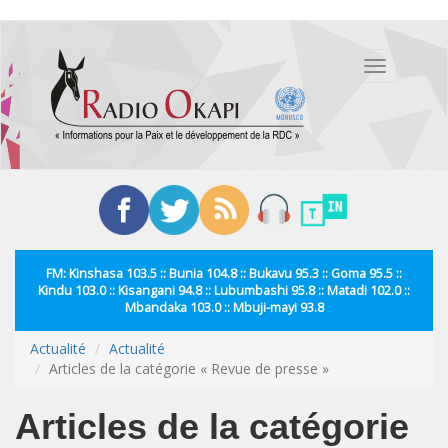
Aller
au
Toggle
contenu
navigation
principal
FM: Kinshasa 103.5 :: Bunia 104.8 :: Bukavu 95.3 :: Goma 95.5 ::
Kindu 103.0 :: Kisangani 94.8 :: Lubumbashi 95.8 :: Matadi 102.0 ::
Mbandaka 103.0 :: Mbuji-mayi 93.8
Actualité
Actualité
Articles de la catégorie « Revue de presse »
Articles de la catégorie