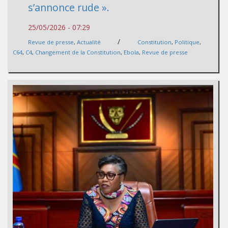
s’annonce rude ».
25/05/2026 - 07:29
/
Revue de presse
,
Actualité
Constitution
,
Politique
,
C64
,
C4
,
Changement de la Constitution
,
Ebola
,
Revue de presse