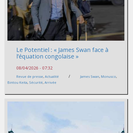
Le Potentiel : « James Swan face à
l’équation congolaise »
08/04/2026 - 07:32
/
Revue de presse
,
Actualité
James Swan
,
Monusco
,
Bintou Keita
,
Sécurité
,
Arrivée