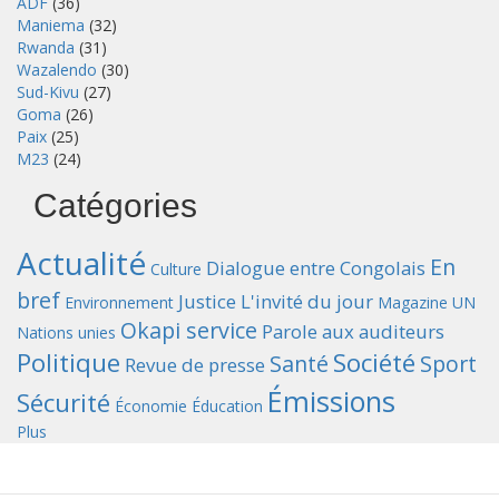
ADF
(36)
Maniema
(32)
Rwanda
(31)
Wazalendo
(30)
Sud-Kivu
(27)
Goma
(26)
Paix
(25)
M23
(24)
Catégories
Actualité
En
Dialogue entre Congolais
Culture
bref
Justice
L'invité du jour
Environnement
Magazine UN
Okapi service
Parole aux auditeurs
Nations unies
Politique
Société
Santé
Sport
Revue de presse
Émissions
Sécurité
Économie
Éducation
Plus