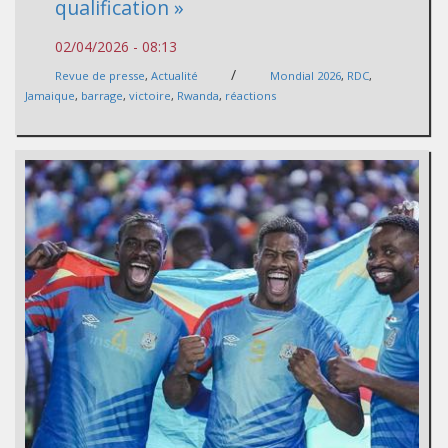
qualification »
02/04/2026 - 08:13
/
Revue de presse
,
Actualité
Mondial 2026
,
RDC
,
Jamaique
,
barrage
,
victoire
,
Rwanda
,
réactions