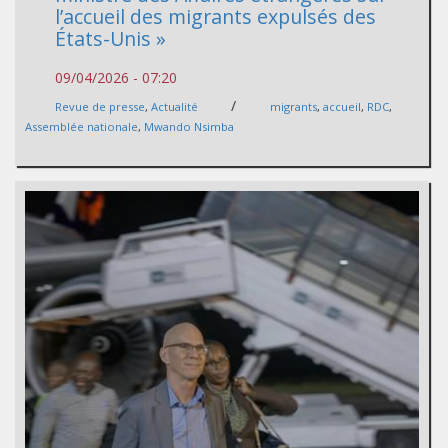
l’accueil des migrants expulsés des
États-Unis‎ »
09/04/2026 - 07:20
/
Revue de presse
,
Actualité
migrants
,
accueil
,
RDC
,
Assemblée nationale
,
Mwando Nsimba