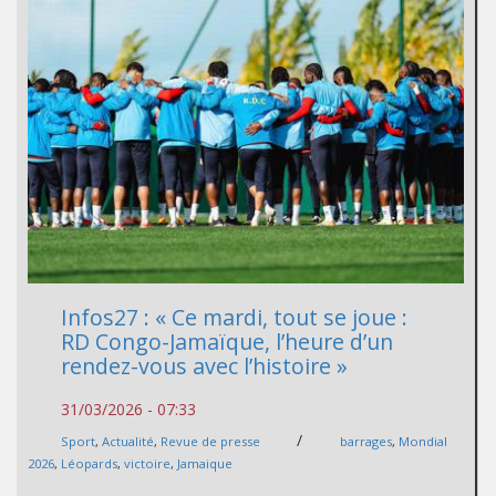
Infos27 : « Ce mardi, tout se joue :
RD Congo-Jamaïque, l’heure d’un
rendez-vous avec l’histoire »
31/03/2026 - 07:33
/
Sport
,
Actualité
,
Revue de presse
barrages
,
Mondial
2026
,
Léopards
,
victoire
,
Jamaique