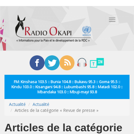
Aller
au
Toggle
contenu
navigation
principal
FM: Kinshasa 103.5 :: Bunia 104.8 :: Bukavu 95.3 :: Goma 95.5 ::
Kindu 103.0 :: Kisangani 94.8 :: Lubumbashi 95.8 :: Matadi 102.0 ::
Mbandaka 103.0 :: Mbuji-mayi 93.8
Actualité
Actualité
Articles de la catégorie « Revue de presse »
Articles de la catégorie