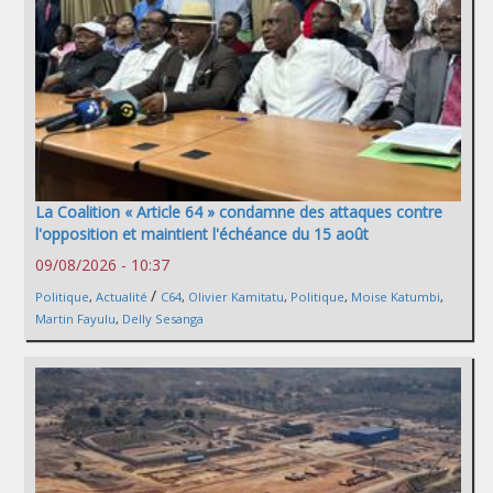
La Coalition « Article 64 » condamne des attaques contre
l'opposition et maintient l'échéance du 15 août
09/08/2026 - 10:37
/
Politique
,
Actualité
C64
,
Olivier Kamitatu
,
Politique
,
Moise Katumbi
,
Martin Fayulu
,
Delly Sesanga