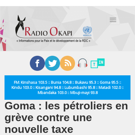
Aller
au
Toggle
contenu
navigation
principal
FM: Kinshasa 103.5 :: Bunia 104.8 :: Bukavu 95.3 :: Goma 95.5 ::
Kindu 103.0 :: Kisangani 94.8 :: Lubumbashi 95.8 :: Matadi 102.0 ::
Mbandaka 103.0 :: Mbuji-mayi 93.8
Goma : les pétroliers en
grève contre une
nouvelle taxe