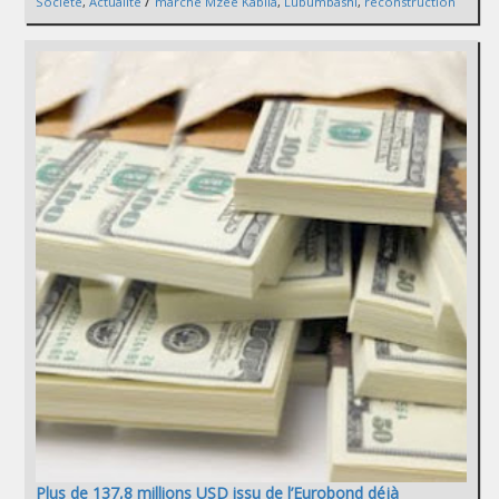
/
Société
,
Actualité
marché Mzee Kabila
,
Lubumbashi
,
reconstruction
Plus de 137,8 millions USD issu de l’Eurobond déjà