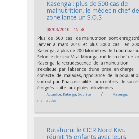
Kasenga : plus de 500 cas de
malnutrition, le médecin chef d
zone lance un S.O.S
08/03/2010 - 15:58
Plus de 500 cas de malnutrition sont enregist
janvier à mars 2010 et plus 2000 cas en 200
Kasenga, à plus de 200 kilomètres de Lubumbashi
Selon le docteur Vital Mponga, médecin chef de z
Kasenga, la recrudescence de la malnutrition
s’explique par l’absence d’une prise en charge
correcte de malades, l’ignorance de la populati
surtout par l’inaccessibilité aux centres de santé
éloignés suite aux pluies diluviennes.
/
Actualité
,
Katanga
,
Société
Kasenga
,
malntrution
Rutshuru: le CICR Nord Kivu
réunit 15 enfants avec leurs