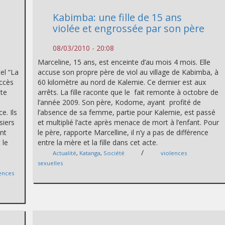
Kabimba: une fille de 15 ans
violée et engrossée par son père
08/03/2010 - 20:08
Marceline, 15 ans, est enceinte d’au mois 4 mois. Elle
el “La
accuse son propre père de viol au village de Kabimba, à
accès
60 kilomètre au nord de Kalemie. Ce dernier est aux
tte
arrêts. La fille raconte que le fait remonte à octobre de
l’année 2009. Son père, Kodome, ayant profité de
e. Ils
l’absence de sa femme, partie pour Kalemie, est passé
siers
et multiplié l’acte après menace de mort à l’enfant. Pour
ont
le père, rapporte Marcelline, il n’y a pas de différence
 le
entre la mère et la fille dans cet acte.
/
Actualité
,
Katanga
,
Société
violences
sexuelles
ences