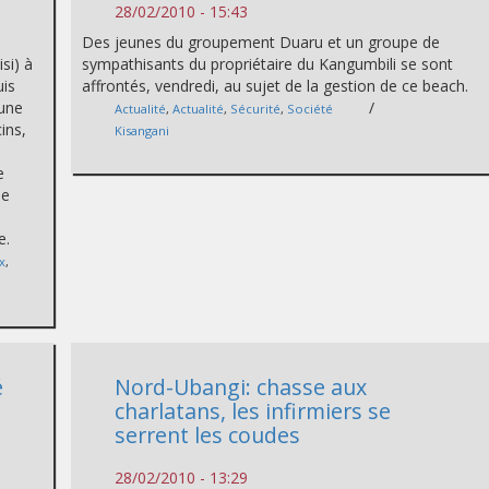
28/02/2010 - 15:43
Des jeunes du groupement Duaru et un groupe de
si) à
sympathisants du propriétaire du Kangumbili se sont
uis
affrontés, vendredi, au sujet de la gestion de ce beach.
’une
/
Actualité
,
Actualité
,
Sécurité
,
Société
ins,
Kisangani
e
se
e.
x
,
é
Nord-Ubangi: chasse aux
charlatans, les infirmiers se
serrent les coudes
28/02/2010 - 13:29