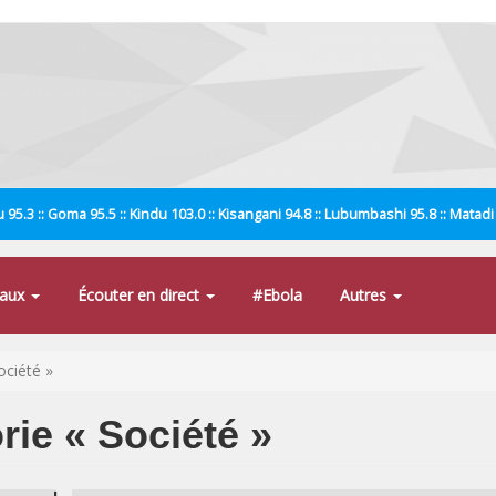
 95.3 :: Goma 95.5 :: Kindu 103.0 :: Kisangani 94.8 :: Lubumbashi 95.8 :: Matad
naux
Écouter en direct
#Ebola
Autres
ociété »
rie « Société »