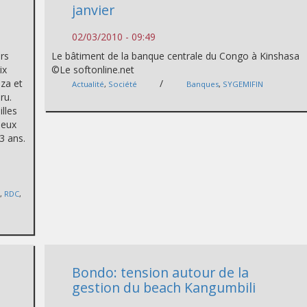
janvier
02/03/2010 - 09:49
urs
Le bâtiment de la banque centrale du Congo à Kinshasa
ix
©Le softonline.net
za et
/
Actualité
,
Société
Banques
,
SYGEMIFIN
ru.
lles
deux
3 ans.
a
,
RDC
,
Bondo: tension autour de la
gestion du beach Kangumbili