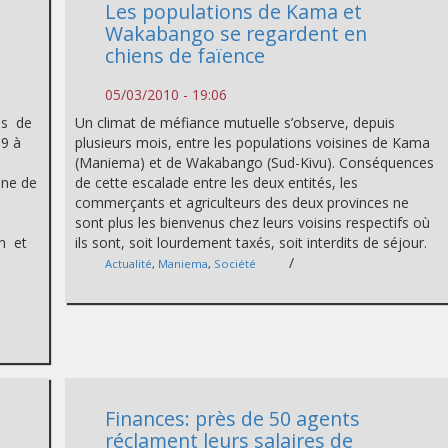
Les populations de Kama et
e
Wakabango se regardent en
chiens de faïence
05/03/2010 - 19:06
rés de
Un climat de méfiance mutuelle s’observe, depuis
9 à
plusieurs mois, entre les populations voisines de Kama
.
(Maniema) et de Wakabango (Sud-Kivu). Conséquences
one de
de cette escalade entre les deux entités, les
commerçants et agriculteurs des deux provinces ne
sont plus les bienvenus chez leurs voisins respectifs où
on et
ils sont, soit lourdement taxés, soit interdits de séjour.
/
Actualité
,
Maniema
,
Société
Finances: près de 50 agents
réclament leurs salaires de