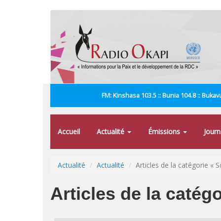
Aller
au
contenu
principal
FM: Kinshasa 103.5 :: Bunia 104.8 :: Bukavu
Accueil
Actualité
Émissions
Jour
Actualité
Actualité
Articles de la catégorie « S
Articles de la catégo