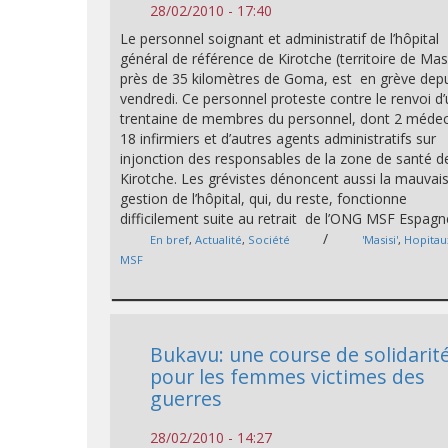
28/02/2010 - 17:40
Le personnel soignant et administratif de l’hôpital
général de référence de Kirotche (territoire de Masi
près de 35 kilomètres de Goma, est en grève dep
vendredi. Ce personnel proteste contre le renvoi d
trentaine de membres du personnel, dont 2 médec
18 infirmiers et d’autres agents administratifs sur
injonction des responsables de la zone de santé d
Kirotche. Les grévistes dénoncent aussi la mauvai
gestion de l’hôpital, qui, du reste, fonctionne
difficilement suite au retrait de l’ONG MSF Espagn
/
En bref
,
Actualité
,
Société
'Masisi'
,
Hopitau
MSF
Bukavu: une course de solidarit
pour les femmes victimes des
guerres
28/02/2010 - 14:27