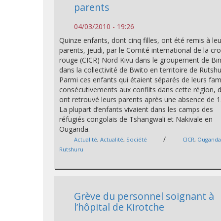
parents
04/03/2010 - 19:26
Quinze enfants, dont cinq filles, ont été remis à le
parents, jeudi, par le Comité international de la cro
rouge (CICR) Nord Kivu dans le groupement de Bin
dans la collectivité de Bwito en territoire de Rutshu
Parmi ces enfants qui étaient séparés de leurs fami
consécutivements aux conflits dans cette région, 
ont retrouvé leurs parents après une absence de 1
La plupart d’enfants vivaient dans les camps des
réfugiés congolais de Tshangwali et Nakivale en
Ouganda.
/
Actualité
,
Actualité
,
Société
CICR
,
Ougand
Rutshuru
Grève du personnel soignant à
l’hôpital de Kirotche