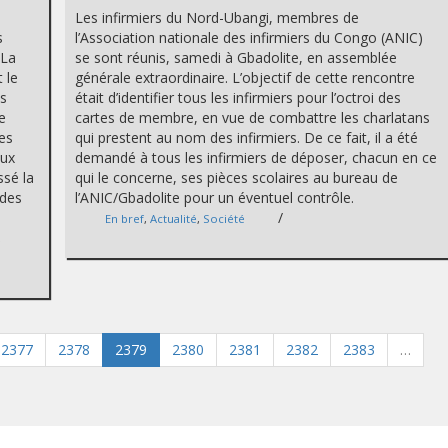
Les infirmiers du Nord-Ubangi, membres de
s
l’Association nationale des infirmiers du Congo (ANIC)
 La
se sont réunis, samedi à Gbadolite, en assemblée
 le
générale extraordinaire. L’objectif de cette rencontre
es
était d’identifier tous les infirmiers pour l’octroi des
e
cartes de membre, en vue de combattre les charlatans
des
qui prestent au nom des infirmiers. De ce fait, il a été
aux
demandé à tous les infirmiers de déposer, chacun en ce
ssé la
qui le concerne, ses pièces scolaires au bureau de
 des
l’ANIC/Gbadolite pour un éventuel contrôle.
/
En bref
,
Actualité
,
Société
,
2377
2378
2379
2380
2381
2382
2383
…