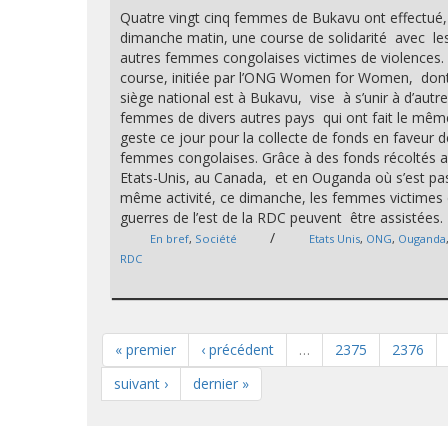
Quatre vingt cinq femmes de Bukavu ont effectué,
dimanche matin, une course de solidarité avec le
autres femmes congolaises victimes de violences.
course, initiée par l’ONG Women for Women, dont
siège national est à Bukavu, vise à s’unir à d’autr
femmes de divers autres pays qui ont fait le mêm
geste ce jour pour la collecte de fonds en faveur 
femmes congolaises. Grâce à des fonds récoltés 
Etats-Unis, au Canada, et en Ouganda où s’est pa
même activité, ce dimanche, les femmes victimes
guerres de l’est de la RDC peuvent être assistées.
/
En bref
,
Société
Etats Unis
,
ONG
,
Ouganda
RDC
« premier
‹ précédent
…
2375
2376
suivant ›
dernier »