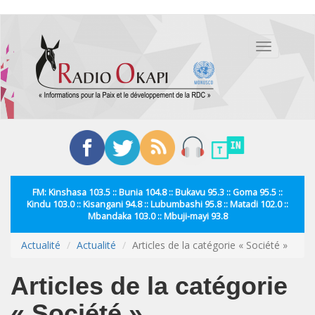
Aller
au
Toggle
contenu
navigation
principal
FM: Kinshasa 103.5 :: Bunia 104.8 :: Bukavu 95.3 :: Goma 95.5 ::
Kindu 103.0 :: Kisangani 94.8 :: Lubumbashi 95.8 :: Matadi 102.0 ::
Mbandaka 103.0 :: Mbuji-mayi 93.8
Actualité
Actualité
Articles de la catégorie « Société »
Articles de la catégorie
« Société »