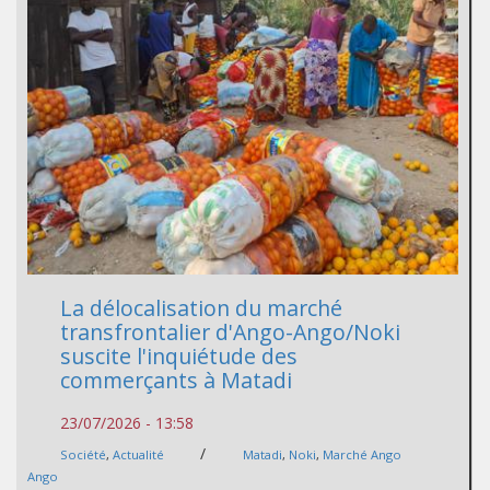
La délocalisation du marché
transfrontalier d'Ango-Ango/Noki
suscite l'inquiétude des
commerçants à Matadi
23/07/2026 - 13:58
/
Société
,
Actualité
Matadi
,
Noki
,
Marché Ango
Ango