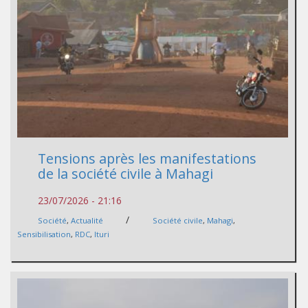
Tensions après les manifestations
de la société civile à Mahagi
23/07/2026 - 21:16
/
Société
,
Actualité
Société civile
,
Mahagi
,
Sensibilisation
,
RDC
,
Ituri