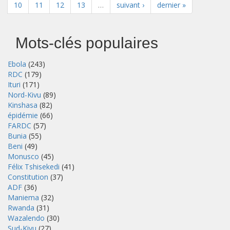
10
11
12
13
…
suivant ›
dernier »
Mots-clés populaires
Ebola
(243)
RDC
(179)
Ituri
(171)
Nord-Kivu
(89)
Kinshasa
(82)
épidémie
(66)
FARDC
(57)
Bunia
(55)
Beni
(49)
Monusco
(45)
Félix Tshisekedi
(41)
Constitution
(37)
ADF
(36)
Maniema
(32)
Rwanda
(31)
Wazalendo
(30)
Sud-Kivu
(27)