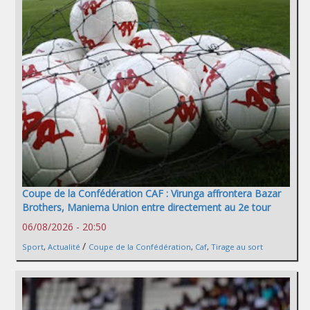
Coupe de la Confédération CAF : Virunga affrontera Bazar
Brothers, Maniema Union entre directement au 2e tour
06/08/2026 - 20:50
/
Sport
,
Actualité
Coupe de la Confédération
,
Caf
,
Tirage au sort