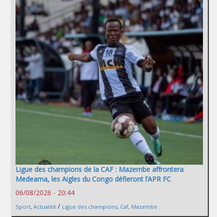
Ligue des champions de la CAF : Mazembe affrontera
Medeama, les Aigles du Congo défieront l’APR FC
06/08/2026 - 20:44
/
Sport
,
Actualité
Ligue des champions
,
Caf
,
Mazembe