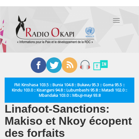
Aller
au
Toggle
contenu
navigation
principal
FM: Kinshasa 103.5 :: Bunia 104.8 :: Bukavu 95.3 :: Goma 95.5 ::
Kindu 103.0 :: Kisangani 94.8 :: Lubumbashi 95.8 :: Matadi 102.0 ::
Mbandaka 103.0 :: Mbuji-mayi 93.8
Linafoot-Sanctions:
Makiso et Nkoy écopent
des forfaits