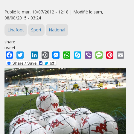
Publié le mar, 10/07/2012 - 12:18 | Modifié le sam,
08/08/2015 - 03:24
Linafoot
Sport
National
share
tweet
Facebook
Twitter
LinkedIn
WordPress
Messenger
WhatsApp
Skype
Viber
Message
Pinterest
Emai