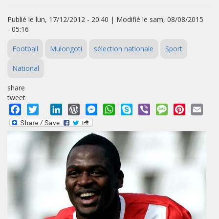
Publié le lun, 17/12/2012 - 20:40 | Modifié le sam, 08/08/2015
- 05:16
Football
Mulongoti
sélection nationale
Sport
National
share
tweet
Facebook
Twitter
LinkedIn
WordPress
Messenger
WhatsApp
Skype
Viber
Message
Pinterest
Emai