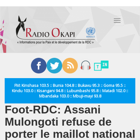
Aller
au
Toggle
contenu
navigation
principal
FM: Kinshasa 103.5 :: Bunia 104.8 :: Bukavu 95.3 :: Goma 95.5 ::
Kindu 103.0 :: Kisangani 94.8 :: Lubumbashi 95.8 :: Matadi 102.0 ::
Mbandaka 103.0 :: Mbuji-mayi 93.8
Foot-RDC: Assani
Mulongoti refuse de
porter le maillot national