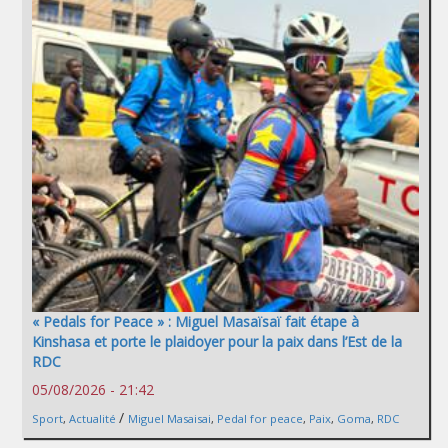
« Pedals for Peace » : Miguel Masaïsaï fait étape à
Kinshasa et porte le plaidoyer pour la paix dans l’Est de la
RDC
05/08/2026 - 21:42
/
Sport
,
Actualité
Miguel Masaisai
,
Pedal for peace
,
Paix
,
Goma
,
RDC