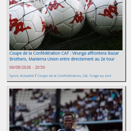
Coupe de la Confédération CAF : Virunga affrontera Bazar
Brothers, Maniema Union entre directement au 2e tour
06/08/2026 - 20:50
/
Sport
,
Actualité
Coupe de la Confédération
,
Caf
,
Tirage au sort