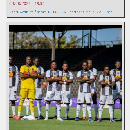
03/08/2026 - 19:36
/
Sport
,
Actualité
sport
,
ju-jitsu 2026
,
Christophe Mputu
,
Abu Dhabi