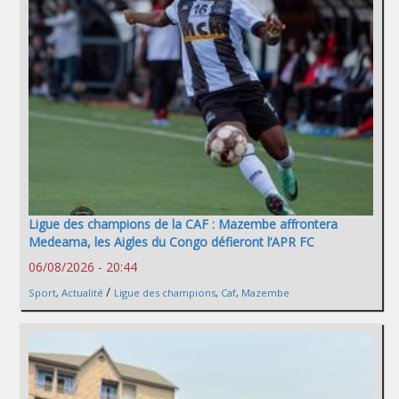
Ligue des champions de la CAF : Mazembe affrontera
Medeama, les Aigles du Congo défieront l’APR FC
06/08/2026 - 20:44
/
Sport
,
Actualité
Ligue des champions
,
Caf
,
Mazembe