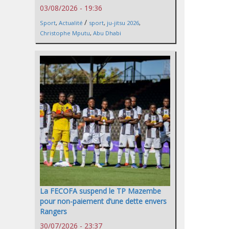
03/08/2026 - 19:36
/
Sport
,
Actualité
sport
,
ju-jitsu 2026
,
Christophe Mputu
,
Abu Dhabi
La FECOFA suspend le TP Mazembe
pour non-paiement d’une dette envers
Rangers
30/07/2026 - 23:37