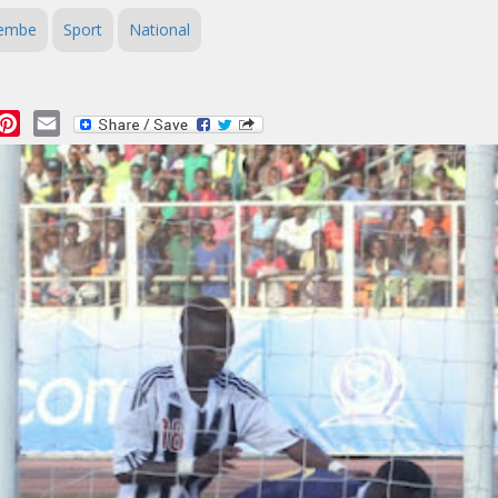
embe
Sport
National
essage
Pinterest
Email