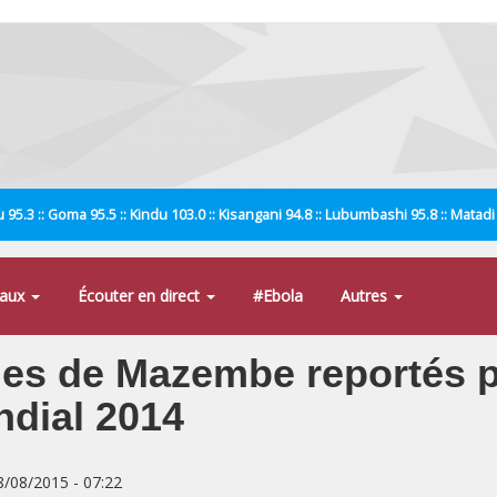
 95.3 :: Goma 95.5 :: Kindu 103.0 :: Kisangani 94.8 :: Lubumbashi 95.8 :: Matad
naux
Écouter en direct
#Ebola
Autres
ches de Mazembe reportés 
ndial 2014
8/08/2015 - 07:22