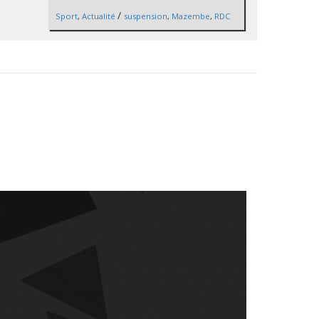
/
Sport
,
Actualité
suspension
,
Mazembe
,
RDC