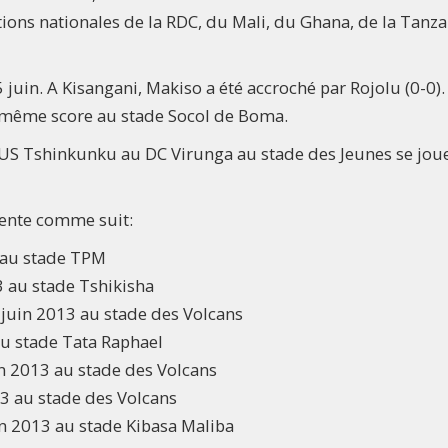
ons nationales de la RDC, du Mali, du Ghana, de la Tanza
juin. A Kisangani, Makiso a été accroché par Rojolu (0-0).
e même score au stade Socol de Boma.
’US Tshinkunku au DC Virunga au stade des Jeunes se joue
ésente comme suit:
 au stade TPM
 au stade Tshikisha
 juin 2013 au stade des Volcans
au stade Tata Raphael
n 2013 au stade des Volcans
3 au stade des Volcans
in 2013 au stade Kibasa Maliba