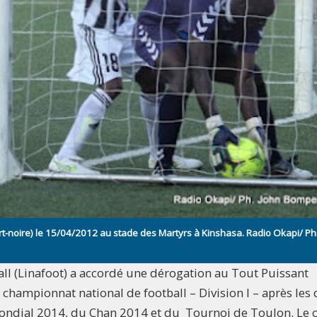
rt-noire) le 15/04/2012 au stade des Martyrs à Kinshasa. Radio Okapi/ Ph
ball (Linafoot) a accordé une dérogation au Tout Puissant
hampionnat national de football – Division I – après
les
ondial 2014, du Chan 2014 et du Tournoi de Toulon. Le 