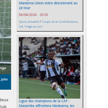
Maniema Union entre directement au
2e tour
06/08/2026 - 20:50
/
Sport
,
Actualité
Coupe de la Confédération
,
Caf
,
Tirage au sort
. John
 deux
Ligue des champions de la CAF :
Mazembe affrontera Medeama, les
club