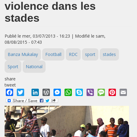
violence dans les
stades
Publié le mer, 03/07/2013 - 16:23 | Modifié le sam,
08/08/2015 - 07:43
Banza Mukalay
Football
RDC
sport
stades
Sport
National
share
tweet
Facebook
Twitter
LinkedIn
WordPress
Messenger
WhatsApp
Skype
Viber
Message
Pinterest
Emai