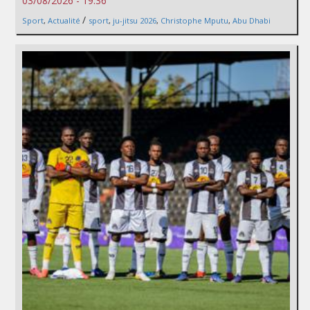
03/08/2026 - 19:36
/
Sport
,
Actualité
sport
,
ju-jitsu 2026
,
Christophe Mputu
,
Abu Dhabi