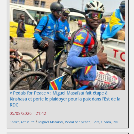
« Pedals for Peace » : Miguel Masaïsaï fait étape à
Kinshasa et porte le plaidoyer pour la paix dans l’Est de la
RDC
05/08/2026 - 21:42
/
Sport
,
Actualité
Miguel Masaisai
,
Pedal for peace
,
Paix
,
Goma
,
RDC