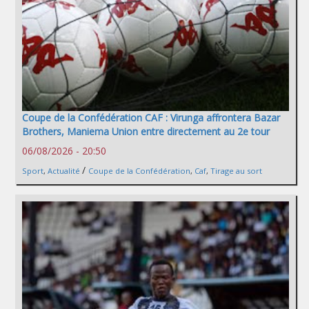
Coupe de la Confédération CAF : Virunga affrontera Bazar
Brothers, Maniema Union entre directement au 2e tour
06/08/2026 - 20:50
/
Sport
,
Actualité
Coupe de la Confédération
,
Caf
,
Tirage au sort