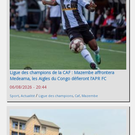
Ligue des champions de la CAF : Mazembe affrontera
Medeama, les Aigles du Congo défieront l’APR FC
06/08/2026 - 20:44
/
Sport
,
Actualité
Ligue des champions
,
Caf
,
Mazembe