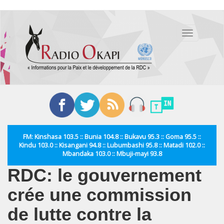
Aller
au
Toggle
contenu
navigation
principal
FM: Kinshasa 103.5 :: Bunia 104.8 :: Bukavu 95.3 :: Goma 95.5 ::
Kindu 103.0 :: Kisangani 94.8 :: Lubumbashi 95.8 :: Matadi 102.0 ::
Mbandaka 103.0 :: Mbuji-mayi 93.8
RDC: le gouvernement
crée une commission
de lutte contre la