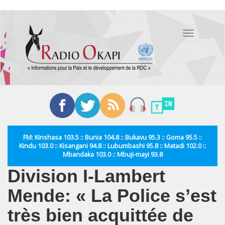
Aller
au
Toggle
contenu
navigation
principal
FM: Kinshasa 103.5 :: Bunia 104.8 :: Bukavu 95.3 :: Goma 95.5 ::
Kindu 103.0 :: Kisangani 94.8 :: Lubumbashi 95.8 :: Matadi 102.0 ::
Mbandaka 103.0 :: Mbuji-mayi 93.8
Division I-Lambert
Mende: « La Police s’est
très bien acquittée de