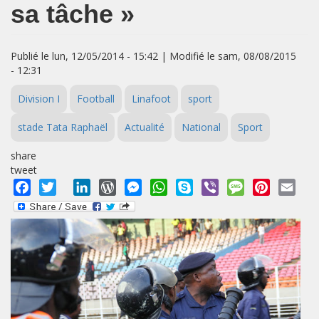
sa tâche »
Publié le lun, 12/05/2014 - 15:42 | Modifié le sam, 08/08/2015
- 12:31
Division I
Football
Linafoot
sport
stade Tata Raphaël
Actualité
National
Sport
share
tweet
Facebook
Twitter
LinkedIn
WordPress
Messenger
WhatsApp
Skype
Viber
Message
Pinterest
Emai