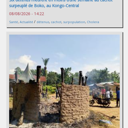
surpeuplé de Boko, au Kongo-Central
08/08/2026 - 14:22
/
Santé
,
Actualité
détenus
,
cachot
,
surpopulation
,
Cholera