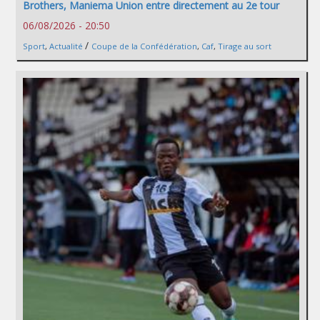
Brothers, Maniema Union entre directement au 2e tour
06/08/2026 - 20:50
/
Sport
,
Actualité
Coupe de la Confédération
,
Caf
,
Tirage au sort