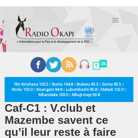
Aller
au
Toggle
contenu
navigation
principal
FM: Kinshasa 103.5 :: Bunia 104.8 :: Bukavu 95.3 :: Goma 95.5 ::
Kindu 103.0 :: Kisangani 94.8 :: Lubumbashi 95.8 :: Matadi 102.0 ::
Mbandaka 103.0 :: Mbuji-mayi 93.8
Caf-C1 : V.club et
Mazembe savent ce
qu’il leur reste à faire