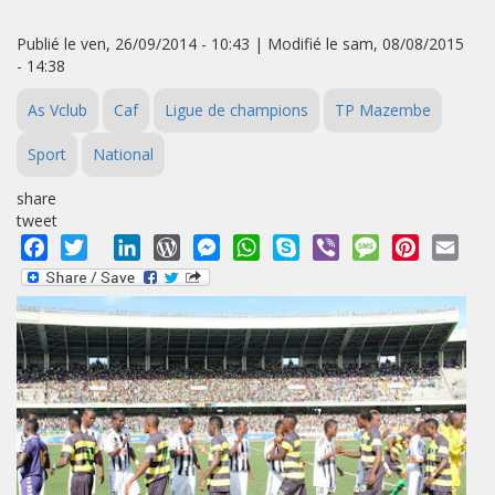
Publié le ven, 26/09/2014 - 10:43 | Modifié le sam, 08/08/2015
- 14:38
As Vclub
Caf
Ligue de champions
TP Mazembe
Sport
National
share
tweet
Facebook
Twitter
LinkedIn
WordPress
Messenger
WhatsApp
Skype
Viber
Message
Pinterest
Emai