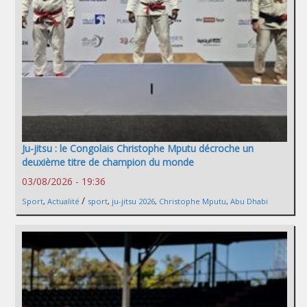
Ju-jitsu : le Congolais Christophe Mputu décroche un
deuxième titre de champion du monde
03/08/2026 - 19:36
/
Sport
,
Actualité
sport
,
ju-jitsu 2026
,
Christophe Mputu
,
Abu Dhabi