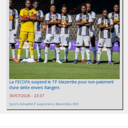
La FECOFA suspend le TP Mazembe pour non-paiement
d’une dette envers Rangers
30/07/2026 - 23:37
/
Sport
,
Actualité
suspension
,
Mazembe
,
RDC