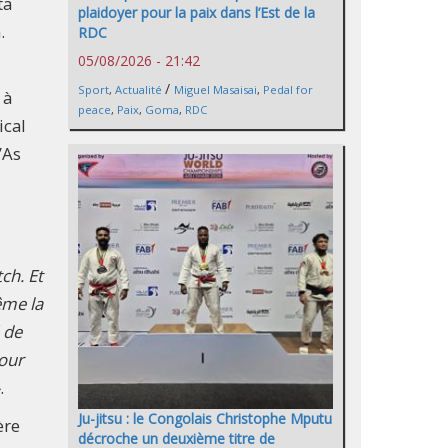
ta
plaidoyer pour la paix dans l’Est de la
.
RDC
05/08/2026 - 21:42
/
Sport
,
Actualité
Miguel Masaisai
,
Pedal for
 à
peace
,
Paix
,
Goma
,
RDC
ical
’As
ch. Et
ême la
 de
pour
.
Ju-jitsu : le Congolais Christophe Mputu
ère
décroche un deuxième titre de