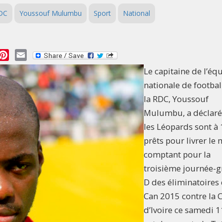
DC
Youssouf Mulumbu
Sport
National
essage
Pinterest
Email
Le capitaine de l’éq
nationale de footbal
la RDC, Youssouf
Mulumbu, a déclaré
les Léopards sont à
prêts pour livrer le
comptant pour la
troisième journée-
D des éliminatoires 
Can 2015 contre la 
d’Ivoire ce samedi 1