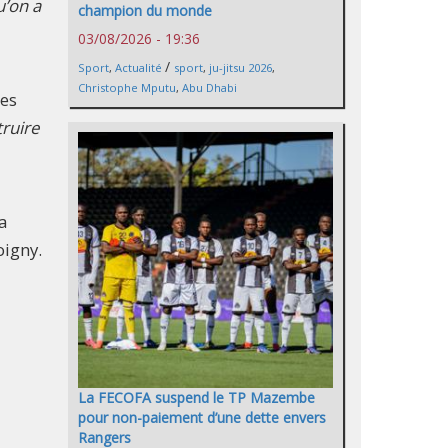
u’on a
champion du monde
03/08/2026 - 19:36
/
Sport
,
Actualité
sport
,
ju-jitsu 2026
,
Christophe Mputu
,
Abu Dhabi
les
truire
a
oigny.
La FECOFA suspend le TP Mazembe
pour non-paiement d’une dette envers
Rangers