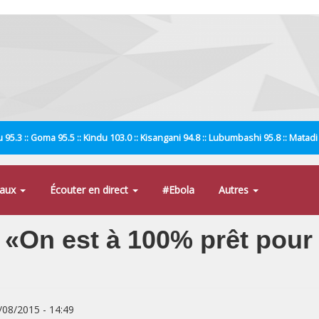
 95.3 :: Goma 95.5 :: Kindu 103.0 :: Kisangani 94.8 :: Lubumbashi 95.8 :: Matad
naux
Écouter en direct
#Ebola
Autres
On est à 100% prêt pour 
8/08/2015 - 14:49