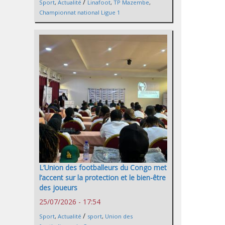
/
Sport
,
Actualité
Linafoot
,
TP Mazembe
,
Championnat national Ligue 1
L’Union des footballeurs du Congo met
l’accent sur la protection et le bien-être
des joueurs
25/07/2026 - 17:54
/
Sport
,
Actualité
sport
,
Union des