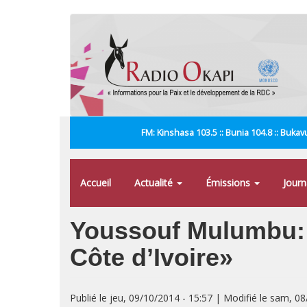
Aller
au
contenu
principal
FM: Kinshasa 103.5 :: Bunia 104.8 :: Bukavu
Accueil
Actualité
Émissions
Jour
Youssouf Mulumbu: «
Côte d’Ivoire»
Publié le jeu, 09/10/2014 - 15:57 | Modifié le sam, 0