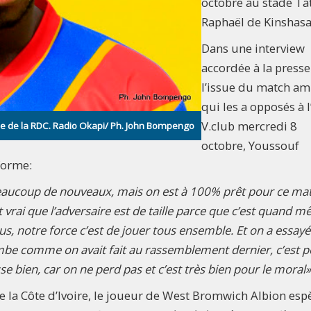
octobre au stade Ta
Raphaël de Kinshasa
Dans une interview
accordée à la presse
l’issue du match am
qui les a opposés à l
V.club mercredi 8
le de la RDC. Radio Okapi/ Ph. John Bompengo
octobre, Youssouf
forme:
 beaucoup de nouveaux, mais on est à 100% prêt pour ce mat
t vrai que l’adversaire est de taille parce que c’est quand m
us, notre force c’est de jouer tous ensemble. Et on a essayé
embe comme on avait fait au rassemblement dernier, c’est 
se bien, car on ne perd pas et c’est très bien pour le moral»
re la Côte d’Ivoire, le joueur de West Bromwich Albion esp