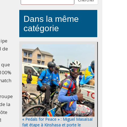
Dans la même
catégorie
uipe
l de
 que
 100%
 match
groupe
de la
Côte
« Pedals for Peace » : Miguel Masaïsaï
1
fait étape à Kinshasa et porte le