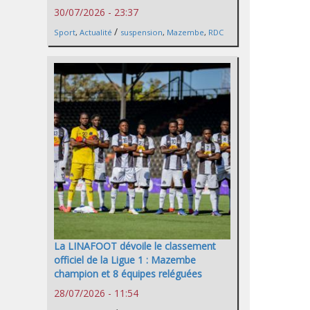
30/07/2026 - 23:37
/
Sport
,
Actualité
suspension
,
Mazembe
,
RDC
La LINAFOOT dévoile le classement
officiel de la Ligue 1 : Mazembe
champion et 8 équipes reléguées
28/07/2026 - 11:54