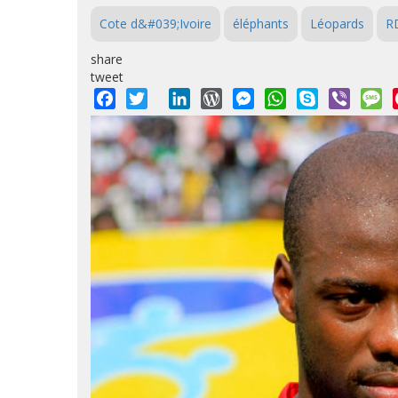
Cote d&#039;Ivoire
éléphants
Léopards
R
share
tweet
Facebook
Twitter
LinkedIn
WordPress
Messenger
WhatsApp
Skype
Viber
M