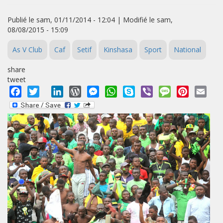
Publié le sam, 01/11/2014 - 12:04 | Modifié le sam,
08/08/2015 - 15:09
As V Club
Caf
Setif
Kinshasa
Sport
National
share
tweet
Facebook
Twitter
LinkedIn
WordPress
Messenger
WhatsApp
Skype
Viber
Message
Pinterest
Emai