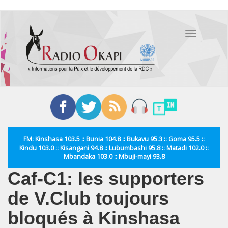
Aller
au
Toggle
contenu
navigation
principal
FM: Kinshasa 103.5 :: Bunia 104.8 :: Bukavu 95.3 :: Goma 95.5 ::
Kindu 103.0 :: Kisangani 94.8 :: Lubumbashi 95.8 :: Matadi 102.0 ::
Mbandaka 103.0 :: Mbuji-mayi 93.8
Caf-C1: les supporters
de V.Club toujours
bloqués à Kinshasa