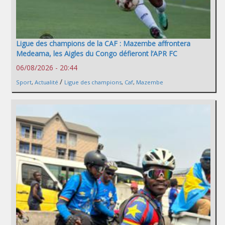
Ligue des champions de la CAF : Mazembe affrontera
Medeama, les Aigles du Congo défieront l’APR FC
06/08/2026 - 20:44
/
Sport
,
Actualité
Ligue des champions
,
Caf
,
Mazembe