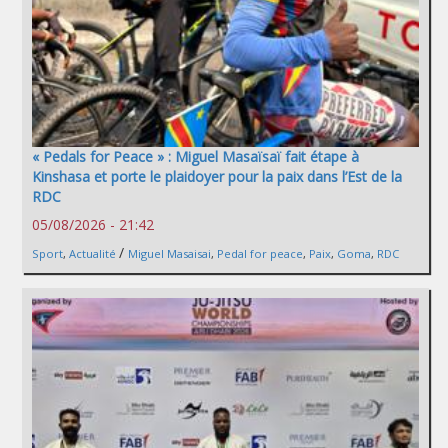
« Pedals for Peace » : Miguel Masaïsaï fait étape à
Kinshasa et porte le plaidoyer pour la paix dans l’Est de la
RDC
05/08/2026 - 21:42
/
Sport
,
Actualité
Miguel Masaisai
,
Pedal for peace
,
Paix
,
Goma
,
RDC