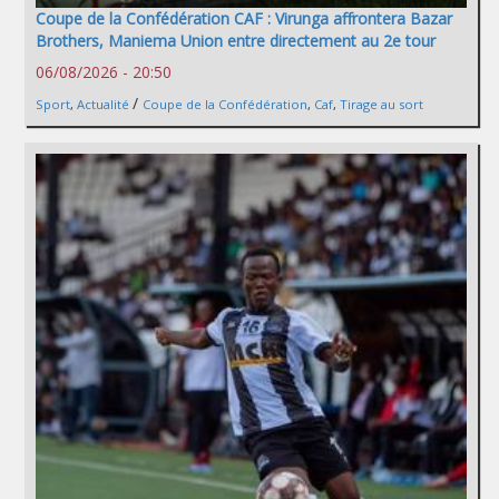
Coupe de la Confédération CAF : Virunga affrontera Bazar
Brothers, Maniema Union entre directement au 2e tour
06/08/2026 - 20:50
/
Sport
,
Actualité
Coupe de la Confédération
,
Caf
,
Tirage au sort