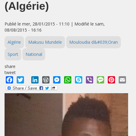
(Algérie)
Publié le mer, 28/01/2015 - 11:10 | Modifié le sam,
08/08/2015 - 16:16
Algérie
Makusu Mundele
Mouloudia d&#039;Oran
Sport
National
share
tweet
Facebook
Twitter
LinkedIn
WordPress
Messenger
WhatsApp
Skype
Viber
Message
Pinterest
Emai