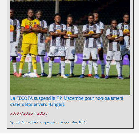
La FECOFA suspend le TP Mazembe pour non-paiement
d’une dette envers Rangers
30/07/2026 - 23:37
/
Sport
,
Actualité
suspension
,
Mazembe
,
RDC