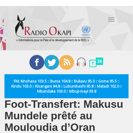
Aller
au
Toggle
contenu
navigation
principal
FM: Kinshasa 103.5 :: Bunia 104.8 :: Bukavu 95.3 :: Goma 95.5 ::
Kindu 103.0 :: Kisangani 94.8 :: Lubumbashi 95.8 :: Matadi 102.0 ::
Mbandaka 103.0 :: Mbuji-mayi 93.8
Foot-Transfert: Makusu
Mundele prêté au
Mouloudia d’Oran