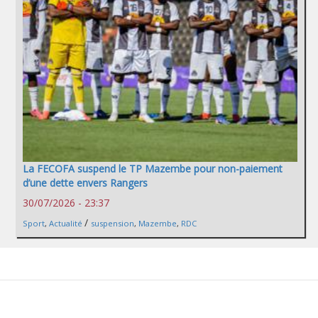
La FECOFA suspend le TP Mazembe pour non-paiement
d’une dette envers Rangers
30/07/2026 - 23:37
/
Sport
,
Actualité
suspension
,
Mazembe
,
RDC