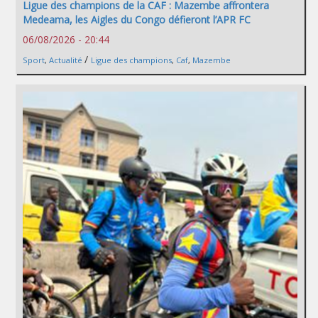
Ligue des champions de la CAF : Mazembe affrontera
Medeama, les Aigles du Congo défieront l’APR FC
06/08/2026 - 20:44
/
Sport
,
Actualité
Ligue des champions
,
Caf
,
Mazembe