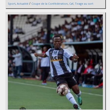
/
Sport
,
Actualité
Coupe de la Confédération
,
Caf
,
Tirage au sort