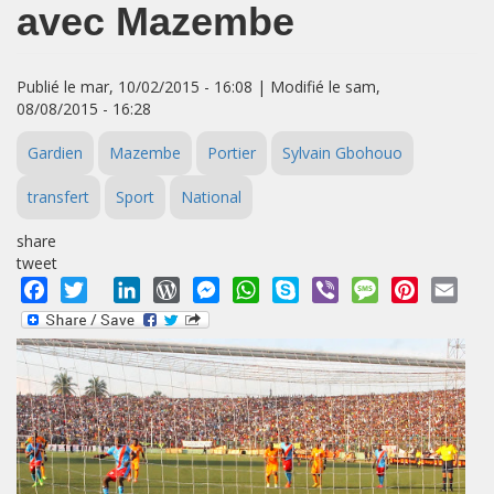
avec Mazembe
Publié le mar, 10/02/2015 - 16:08 | Modifié le sam,
08/08/2015 - 16:28
Gardien
Mazembe
Portier
Sylvain Gbohouo
transfert
Sport
National
share
tweet
Facebook
Twitter
LinkedIn
WordPress
Messenger
WhatsApp
Skype
Viber
Message
Pinterest
Emai