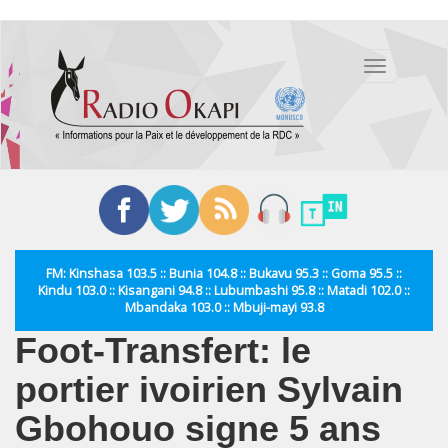
Aller
au
Toggle
contenu
navigation
principal
FM: Kinshasa 103.5 :: Bunia 104.8 :: Bukavu 95.3 :: Goma 95.5 ::
Kindu 103.0 :: Kisangani 94.8 :: Lubumbashi 95.8 :: Matadi 102.0 ::
Mbandaka 103.0 :: Mbuji-mayi 93.8
Foot-Transfert: le
portier ivoirien Sylvain
Gbohouo signe 5 ans