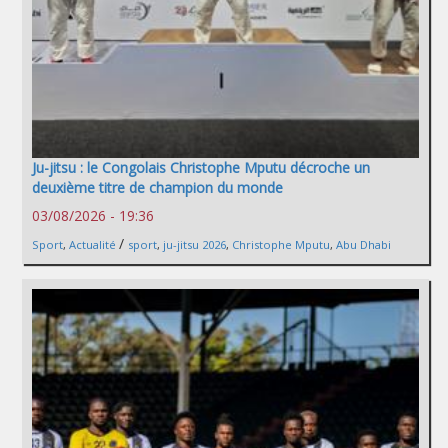
Ju-jitsu : le Congolais Christophe Mputu décroche un
deuxième titre de champion du monde
03/08/2026 - 19:36
/
Sport
,
Actualité
sport
,
ju-jitsu 2026
,
Christophe Mputu
,
Abu Dhabi