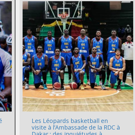
é
Les Léopards basketball en
visite à l’Ambassade de la RDC à
Dakar : des inquiétudes à