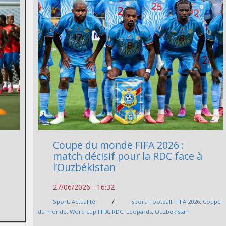
Coupe du monde FIFA 2026 :
match décisif pour la RDC face à
l’Ouzbékistan
27/06/2026 - 16:32
/
Sport
,
Actualité
sport
,
Football
,
FIFA 2026
,
Coupe
du monde
,
Word cup FIFA
,
RDC
,
Léopards
,
Ouzbekistan