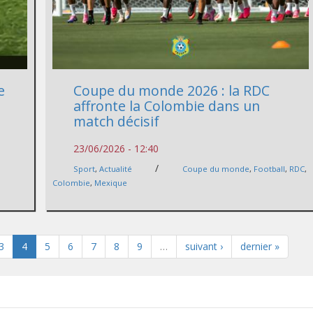
e
Coupe du monde 2026 : la RDC
affronte la Colombie dans un
match décisif
23/06/2026 - 12:40
/
Sport
,
Actualité
Coupe du monde
,
Football
,
RDC
,
Colombie
,
Mexique
3
4
5
6
7
8
9
…
suivant ›
dernier »