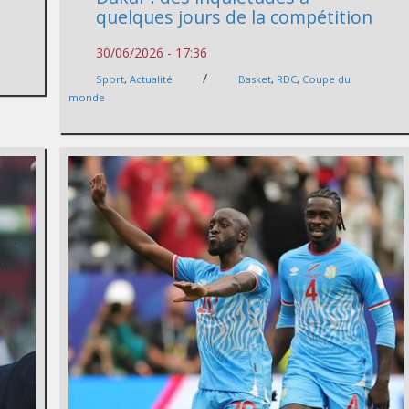
quelques jours de la compétition
30/06/2026 - 17:36
o
/
Sport
,
Actualité
Basket
,
RDC
,
Coupe du
monde