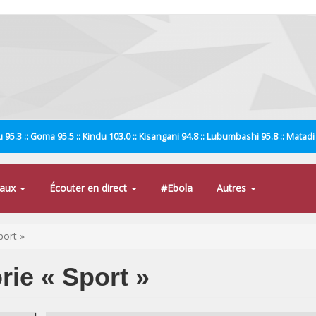
 95.3 :: Goma 95.5 :: Kindu 103.0 :: Kisangani 94.8 :: Lubumbashi 95.8 :: Matad
naux
Écouter en direct
#Ebola
Autres
port »
rie « Sport »