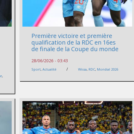
Première victoire et première
qualification de la RDC en 16es
de finale de la Coupe du monde
28/06/2026 - 03:43
/
Sport
,
Actualité
Wissa
,
RDC
,
Mondial 2026
re
,