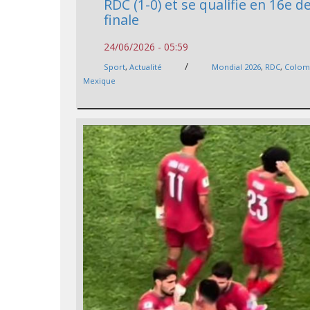
RDC (1-0) et se qualifie en 16e d
finale
24/06/2026 - 05:59
/
Sport
,
Actualité
Mondial 2026
,
RDC
,
Colom
Mexique