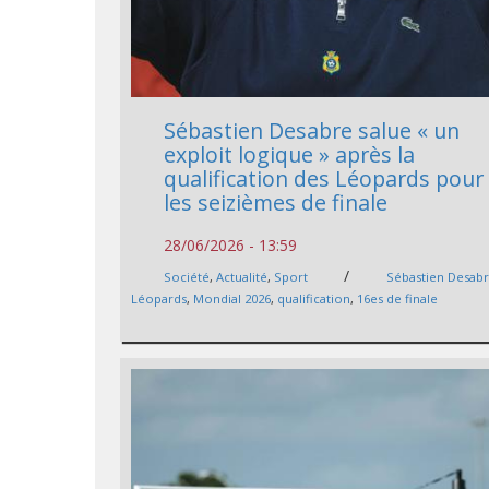
Sébastien Desabre salue « un
exploit logique » après la
qualification des Léopards pour
les seizièmes de finale
28/06/2026 - 13:59
/
Société
,
Actualité
,
Sport
Sébastien Desab
Léopards
,
Mondial 2026
,
qualification
,
16es de finale