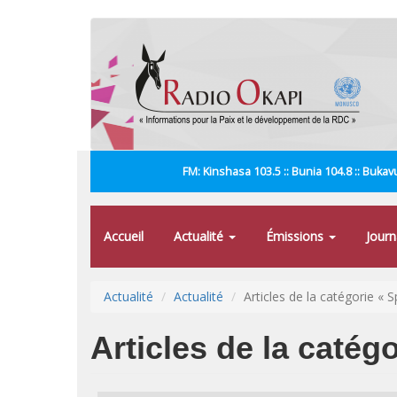
Aller
au
contenu
principal
FM: Kinshasa 103.5 :: Bunia 104.8 :: Bukavu
Accueil
Actualité
Émissions
Jour
Actualité
Actualité
Articles de la catégorie « S
Articles de la catégo