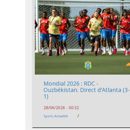
Mondial 2026 : RDC -
Ouzbékistan. Direct d’Atlanta (3-
1)
28/06/2026 - 00:32
/
Sport
,
Actualité