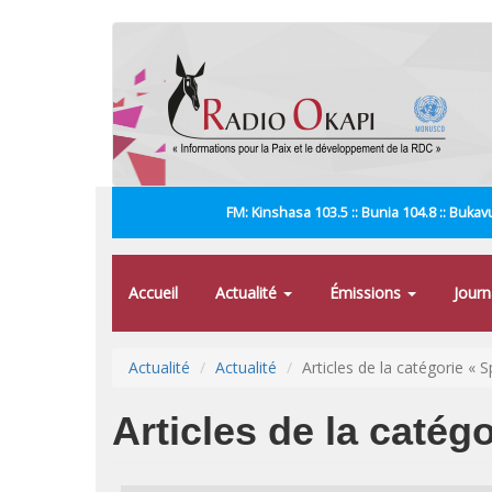
Aller
au
contenu
principal
FM: Kinshasa 103.5 :: Bunia 104.8 :: Bukavu
Accueil
Actualité
Émissions
Jour
Actualité
Actualité
Articles de la catégorie « S
Articles de la catégo