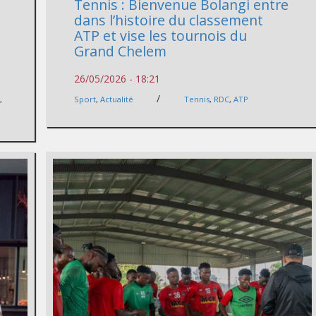
Tennis : Bienvenue Bolangi entre
dans l’histoire du classement
ATP et vise les tournois du
Grand Chelem
26/05/2026 - 18:21
/
e
,
Sport
,
Actualité
Tennis
,
RDC
,
ATP