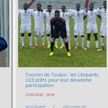
Tournoi de Toulon : les Léopards
U23 prêts pour leur deuxième
participation
27/05/2026 - 20:56
/
Sport
,
Actualité
U23
,
Football
,
RDC