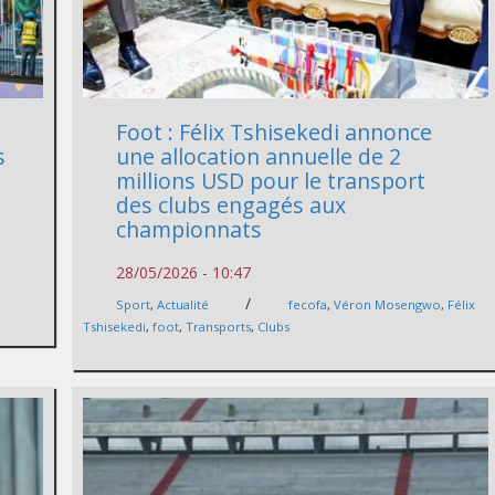
Foot : Félix Tshisekedi annonce
s
une allocation annuelle de 2
millions USD pour le transport
des clubs engagés aux
championnats
28/05/2026 - 10:47
/
Sport
,
Actualité
fecofa
,
Véron Mosengwo
,
Félix
Tshisekedi
,
foot
,
Transports
,
Clubs