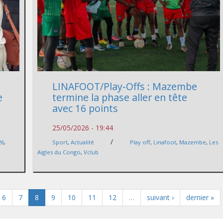
LINAFOOT/Play-Offs : Mazembe
e
termine la phase aller en tête
avec 16 points
25/05/2026 - 19:44
/
26
,
Sport
,
Actualité
Play off
,
Linafoot
,
Mazembe
,
Les
Aigles du Congo
,
Vclub
6
7
8
9
10
11
12
…
suivant ›
dernier »