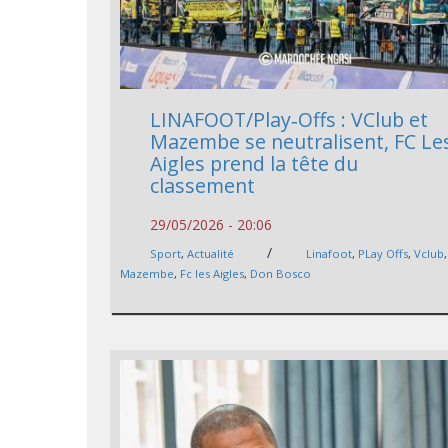
LINAFOOT/Play‑Offs : VClub et
Mazembe se neutralisent, FC Le
Aigles prend la tête du
classement
29/05/2026 - 20:06
/
Sport
,
Actualité
Linafoot
,
PLay Offs
,
Vclub
,
Mazembe
,
Fc les Aigles
,
Don Bosco