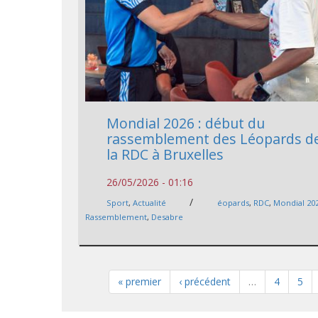
Mondial 2026 : début du
rassemblement des Léopards d
la RDC à Bruxelles
26/05/2026 - 01:16
/
Sport
,
Actualité
éopards
,
RDC
,
Mondial 20
Rassemblement
,
Desabre
« premier
‹ précédent
…
4
5