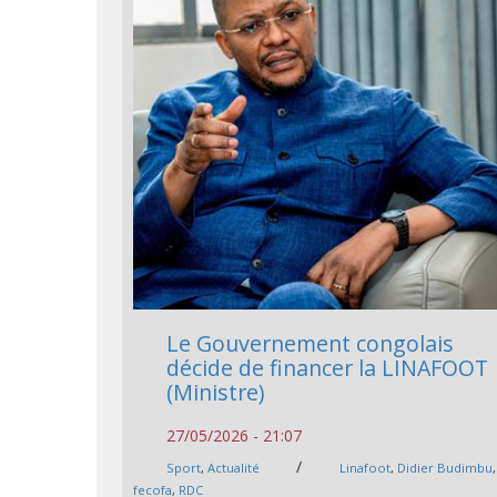
Le Gouvernement congolais
décide de financer la LINAFOOT
(Ministre)
27/05/2026 - 21:07
/
Sport
,
Actualité
Linafoot
,
Didier Budimbu
,
fecofa
,
RDC