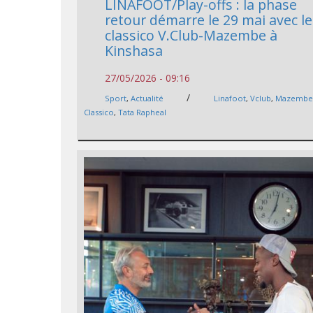
LINAFOOT/Play-offs : la phase
retour démarre le 29 mai avec le
classico V.Club-Mazembe à
Kinshasa
27/05/2026 - 09:16
/
Sport
,
Actualité
Linafoot
,
Vclub
,
Mazemb
Classico
,
Tata Rapheal