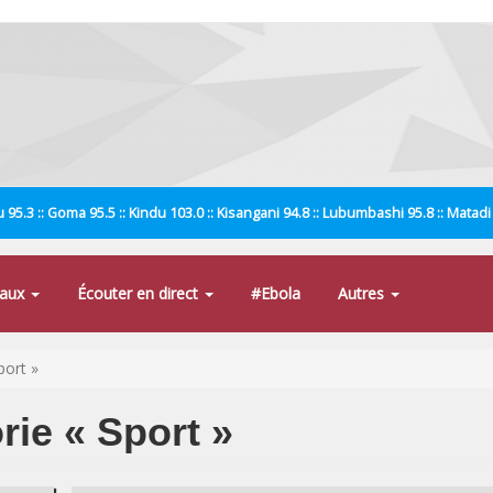
 95.3 :: Goma 95.5 :: Kindu 103.0 :: Kisangani 94.8 :: Lubumbashi 95.8 :: Matad
naux
Écouter en direct
#Ebola
Autres
port »
rie « Sport »