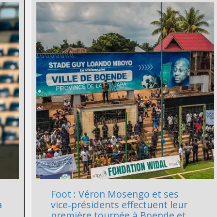
Foot : Véron Mosengo et ses
à
vice‑présidents effectuent leur
première tournée à Boende et