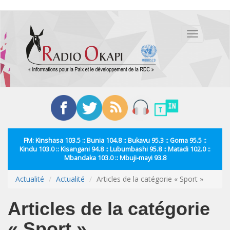
Aller
au
Toggle
contenu
navigation
principal
FM: Kinshasa 103.5 :: Bunia 104.8 :: Bukavu 95.3 :: Goma 95.5 ::
Kindu 103.0 :: Kisangani 94.8 :: Lubumbashi 95.8 :: Matadi 102.0 ::
Mbandaka 103.0 :: Mbuji-mayi 93.8
Actualité
Actualité
Articles de la catégorie « Sport »
Articles de la catégorie
« Sport »