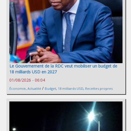
Le Gouvernement de la RDC veut mobiliser un budget de
18 milliards USD en 2027
01/08/2026 - 06:04
/
Économie
,
Actualité
Budget
,
18 milliards USD
,
Recettes propres