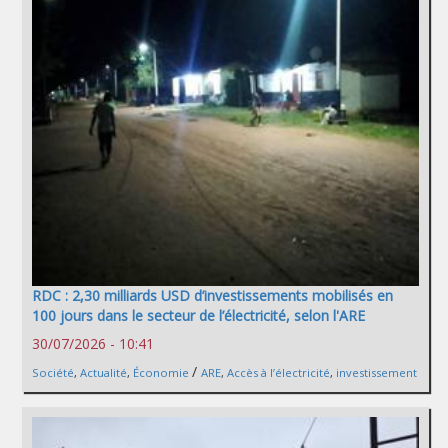
RDC : 2,30 milliards USD d’investissements mobilisés en
100 jours dans le secteur de l’électricité, selon l'ARE
30/07/2026 - 10:41
/
Société
,
Actualité
,
Économie
ARE
,
Accès à l’électricité
,
investissement