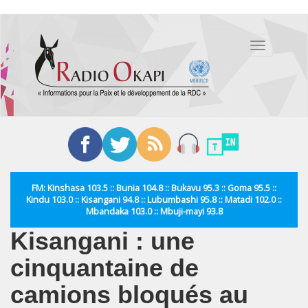
Aller
au
Toggle
contenu
navigation
principal
FM: Kinshasa 103.5 :: Bunia 104.8 :: Bukavu 95.3 :: Goma 95.5 ::
Kindu 103.0 :: Kisangani 94.8 :: Lubumbashi 95.8 :: Matadi 102.0 ::
Mbandaka 103.0 :: Mbuji-mayi 93.8
Kisangani : une
cinquantaine de
camions bloqués au