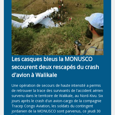
L
d
La
Les casques bleus la MONUSCO
pr
la
pr
secourent deux rescapés du crash
 la
No
d'avion à Walikale
le
qu
 la
Mo
Une opération de secours de haute intensité a permis
te
de retrouver la trace des survivants de l'accident aérien
survenu dans le territoire de Walikale, au Nord-Kivu. Six
di
jours après le crash d'un avion-cargo de la compagnie
Tracep Congo Aviation, les soldats du contingent
jordanien de la MONUSCO sont parvenus, ce jeudi 30