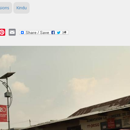
sions
Kindu
essage
Pinterest
Email