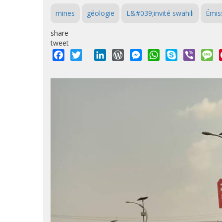
mines
géologie
L&#039;invité swahili
Émis
share
tweet
Facebook
Twitter
LinkedIn
WordPress
Messenger
WhatsApp
Skype
Viber
M