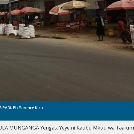
 PADI. Ph Florence Kiza
LA MUNGANGA Yengas. Yeye ni Katibu Mkuu wa Taalum