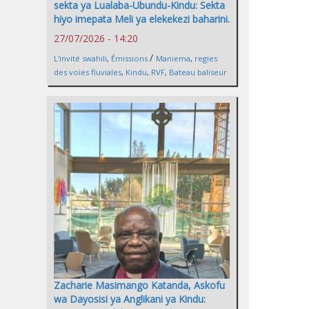
sekta ya Lualaba-Ubundu-Kindu: Sekta
hiyo imepata Meli ya elekekezi baharini.
27/07/2026 - 14:20
/
L'invité swahili
,
Émissions
Maniema
,
regies
des voies fluviales
,
Kindu
,
RVF
,
Bateau baliseur
Zacharie Masimango Katanda, Askofu
wa Dayosisi ya Anglikani ya Kindu: