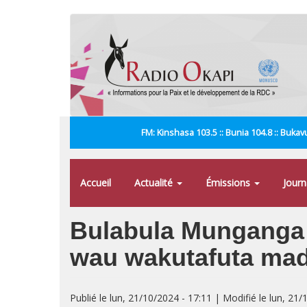
Aller
au
contenu
principal
FM: Kinshasa 103.5 :: Bunia 104.8 :: Bukavu
Accueil
Actualité
Émissions
Jour
Bulabula Munganga
wau wakutafuta mad
Publié le lun, 21/10/2024 - 17:11 | Modifié le lun, 21/