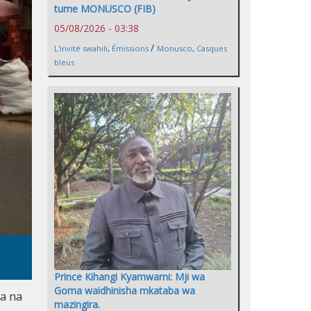
tume MONUSCO (FIB)
05/08/2026 - 03:38
/
L'invité swahili
,
Émissions
Monusco
,
Casques
bleus
Prince Kihangi Kyamwami: Mji wa
Goma waidhinisha mkataba wa
a na
mazingira.