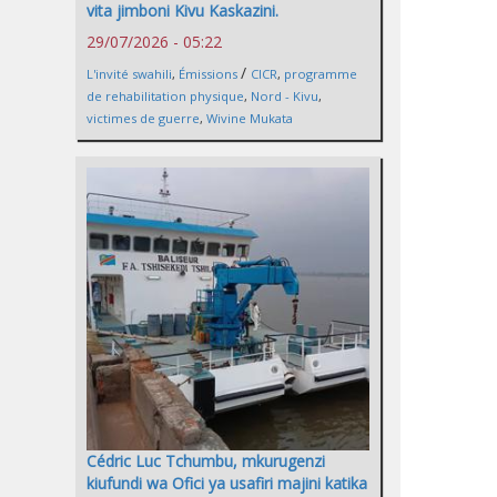
vita jimboni Kivu Kaskazini.
29/07/2026 - 05:22
/
L'invité swahili
,
Émissions
CICR
,
programme
de rehabilitation physique
,
Nord - Kivu
,
victimes de guerre
,
Wivine Mukata
Cédric Luc Tchumbu, mkurugenzi
kiufundi wa Ofici ya usafiri majini katika