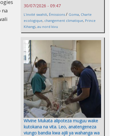
logies
30/07/2026 - 09:47
o na
/
L'invité swahili
,
Émissions
Goma
,
Charte
ali
ecologique
,
changement climatique
,
Prince
Kihangi
,
au nord kivu
Wivine Mukata alipoteza muguu wake
kutokana na vita. Leo, anatengeneza
viungo bandia kwa ajili ya wahanga wa