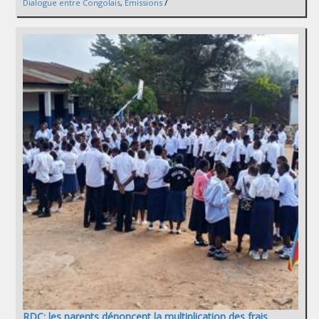
/
Dialogue entre Congolais
,
Émissions
RDC: les parents dénoncent la multiplication des frais