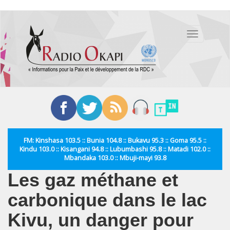
Aller
au
Toggle
contenu
navigation
principal
FM: Kinshasa 103.5 :: Bunia 104.8 :: Bukavu 95.3 :: Goma 95.5 ::
Kindu 103.0 :: Kisangani 94.8 :: Lubumbashi 95.8 :: Matadi 102.0 ::
Mbandaka 103.0 :: Mbuji-mayi 93.8
Les gaz méthane et
carbonique dans le lac
Kivu, un danger pour