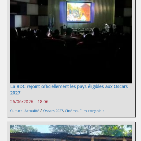
La RDC rejoint officiellement les pays éligibles aux Oscars
2027
26/06/2026 - 18:06
/
Culture
,
Actualité
Oscars 2027
,
Cinéma
,
Film congolais