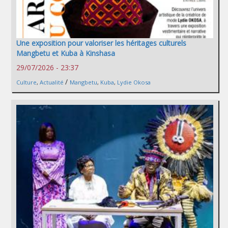
Une exposition pour valoriser les héritages culturels
Mangbetu et Kuba à Kinshasa
29/07/2026 - 23:37
/
Culture
,
Actualité
Mangbetu
,
Kuba
,
Lydie Okosa