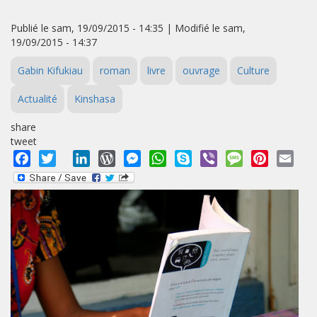
Publié le sam, 19/09/2015 - 14:35 | Modifié le sam,
19/09/2015 - 14:37
Gabin Kifukiau
roman
livre
ouvrage
Culture
Actualité
Kinshasa
share
tweet
Facebook
Twitter
LinkedIn
WordPress
Messenger
WhatsApp
Skype
Viber
Message
Pinterest
Emai