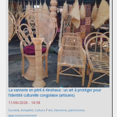
La vannerie en péril à Kinshasa : un art à protéger pour
l'identité culturelle congolaise (artisans)
11/06/2026 - 16:58
/
Société
,
Actualité
,
Culture
Art
,
Vannerie
,
patrimoine
,
approvisionnement