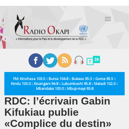
Aller
au
Toggle
contenu
navigation
principal
FM: Kinshasa 103.5 :: Bunia 104.8 :: Bukavu 95.3 :: Goma 95.5 ::
Kindu 103.0 :: Kisangani 94.8 :: Lubumbashi 95.8 :: Matadi 102.0 ::
Mbandaka 103.0 :: Mbuji-mayi 93.8
RDC: l’écrivain Gabin
Kifukiau publie
«Complice du destin»