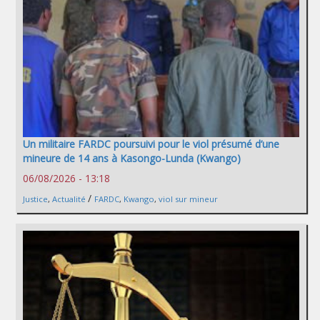
Un militaire FARDC poursuivi pour le viol présumé d’une
mineure de 14 ans à Kasongo-Lunda (Kwango)
06/08/2026 - 13:18
/
Justice
,
Actualité
FARDC
,
Kwango
,
viol sur mineur