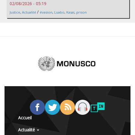
02/08/2026 - 05:19
/
Justice
,
Actualité
évasion
,
Luabo
,
Kasaï
,
prison
Accueil
Actualité