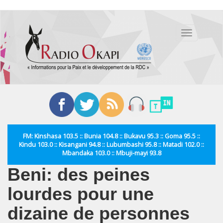
Aller
au
Toggle
contenu
navigation
principal
FM: Kinshasa 103.5 :: Bunia 104.8 :: Bukavu 95.3 :: Goma 95.5 ::
Kindu 103.0 :: Kisangani 94.8 :: Lubumbashi 95.8 :: Matadi 102.0 ::
Mbandaka 103.0 :: Mbuji-mayi 93.8
Beni: des peines
lourdes pour une
dizaine de personnes