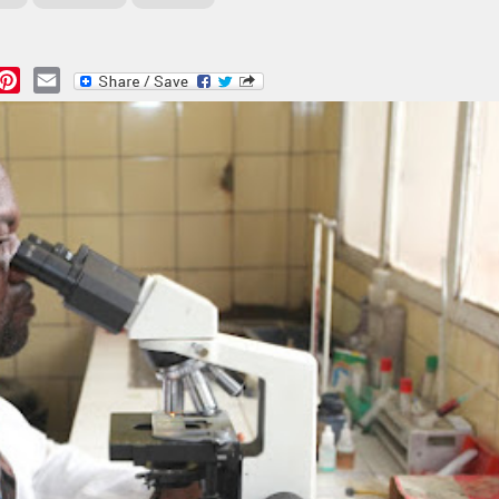
essage
Pinterest
Email