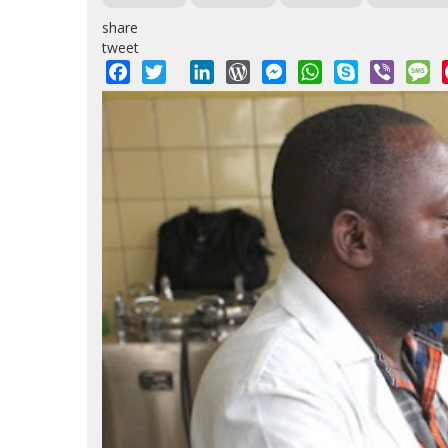
share
tweet
Facebook
Twitter
LinkedIn
WordPress
Messenger
WhatsApp
Skype
Viber
M