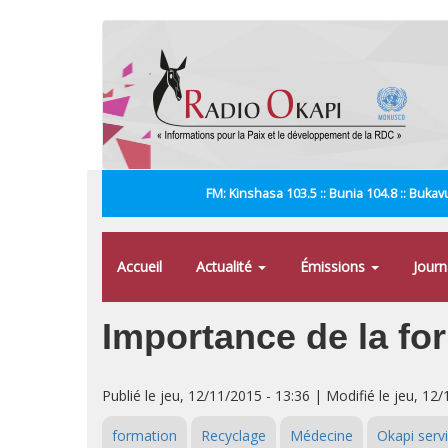
Aller
au
contenu
principal
FM: Kinshasa 103.5 :: Bunia 104.8 :: Bukavu
Accueil
Actualité
Émissions
Jour
Importance de la for
Publié le jeu, 12/11/2015 - 13:36 | Modifié le jeu, 12
formation
Recyclage
Médecine
Okapi serv