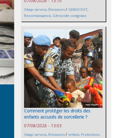
07/08/2026 - 13:10
/
Okapi service
,
Émissions
GENOCOST
,
Reconnaissance
,
Génocide congolais
Comment protéger les droits des
enfants accusés de sorcellerie ?
07/08/2026 - 13:03
/
Okapi service
,
Émissions
enfant
,
Protection
,