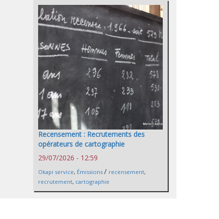
Recensement : Recrutements des
opérateurs de cartographie
29/07/2026 - 12:59
/
Okapi service
,
Émissions
recensement
,
recrutement
,
cartographie