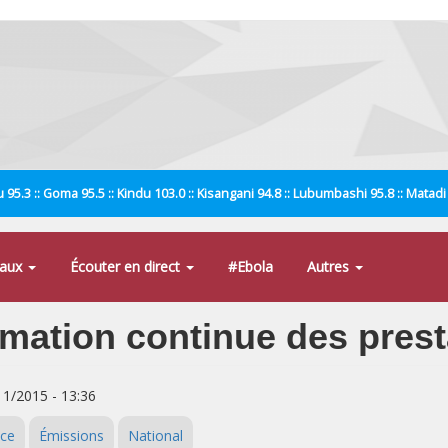
 95.3 :: Goma 95.5 :: Kindu 103.0 :: Kisangani 94.8 :: Lubumbashi 95.8 :: Matad
naux
Écouter en direct
#Ebola
Autres
mation continue des presta
/11/2015 - 13:36
ice
Émissions
National