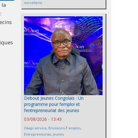
sorcellerie
 la
:
ecins
liques
Debout Jeunes Congolais : Un
programme pour l’emploi et
l’entrepreneuriat des jeunes
03/08/2026 - 13:43
/
Okapi service
,
Émissions
emploi
,
Entrepreneuriat
,
jeunes