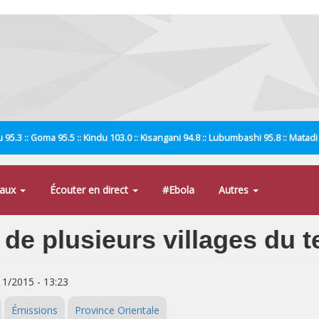
 95.3 :: Goma 95.5 :: Kindu 103.0 :: Kisangani 94.8 :: Lubumbashi 95.8 :: Matad
naux
Écouter en direct
#Ebola
Autres
de plusieurs villages du te
/11/2015 - 13:23
Émissions
Province Orientale