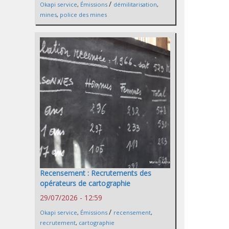
/
Okapi service
,
Émissions
démilitarisation
,
mines
,
police des mines
Recensement : Recrutements des
opérateurs de cartographie
29/07/2026 - 12:59
/
Okapi service
,
Émissions
recensement
,
recrutement
,
cartographie