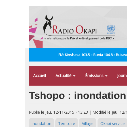
Aller
au
contenu
principal
FM: Kinshasa 103.5 :: Bunia 104.8 :: Bukavu
Accueil
Actualité
Émissions
Jour
Tshopo : inondation 
Publié le jeu, 12/11/2015 - 13:23 | Modifié le jeu, 12
inondation
Territoire
Village
Okapi service