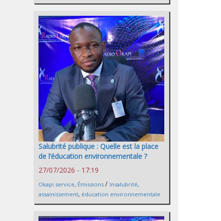
Salubrité publique : Quelle est la place
de l’éducation environnementale ?
27/07/2026 - 17:19
/
Okapi service
,
Émissions
Insalubrité
,
assainissement
,
éducation environnementale