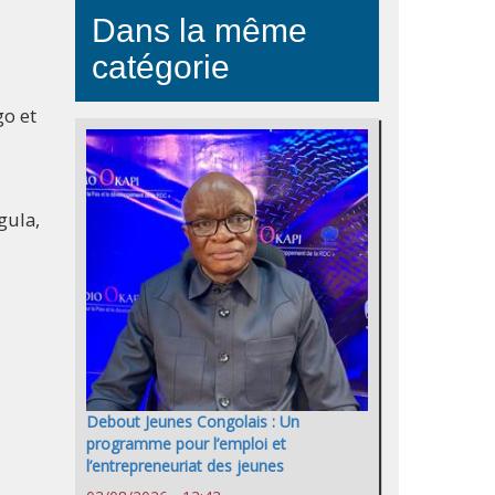
Dans la même
catégorie
go et
gula,
Debout Jeunes Congolais : Un
programme pour l’emploi et
l’entrepreneuriat des jeunes