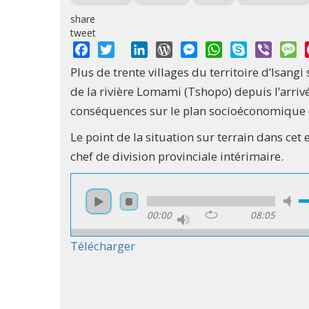
share
tweet
Facebook
Twitter
LinkedIn
WordPress
Messenger
WhatsApp
Skype
Viber
M
Plus de trente villages du territoire d’Isang
de la rivière Lomami (Tshopo) depuis l’arrivé
conséquences sur le plan socioéconomique et
Le point de la situation sur terrain dans c
chef de division provinciale intérimaire.
00:00
08:05
Télécharger