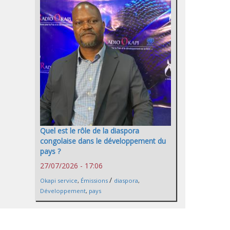
Quel est le rôle de la diaspora
congolaise dans le développement du
pays ?
27/07/2026 - 17:06
/
Okapi service
,
Émissions
diaspora
,
Développement
,
pays