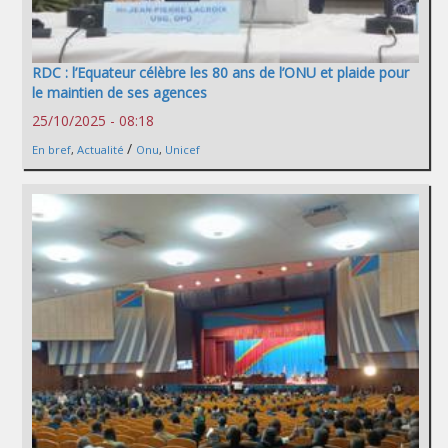
RDC : l’Equateur célèbre les 80 ans de l’ONU et plaide pour
le maintien de ses agences
25/10/2025 - 08:18
/
En bref
,
Actualité
Onu
,
Unicef