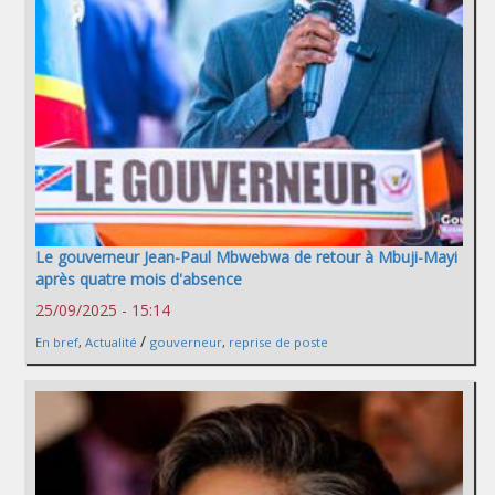
Le gouverneur Jean-Paul Mbwebwa de retour à Mbuji-Mayi
après quatre mois d'absence
25/09/2025 - 15:14
/
En bref
,
Actualité
gouverneur
,
reprise de poste