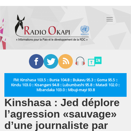
Aller
au
Toggle
contenu
navigation
principal
FM: Kinshasa 103.5 :: Bunia 104.8 :: Bukavu 95.3 :: Goma 95.5 ::
Kindu 103.0 :: Kisangani 94.8 :: Lubumbashi 95.8 :: Matadi 102.0 ::
Mbandaka 103.0 :: Mbuji-mayi 93.8
Kinshasa : Jed déplore
l’agression «sauvage»
d’une journaliste par