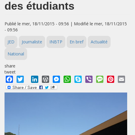
des étudiants
Publié le mer, 18/11/2015 - 09:56 | Modifié le mer, 18/11/2015
- 09:56
JED
Journaliste
INBTP
En bref
Actualité
National
share
tweet
Facebook
Twitter
LinkedIn
WordPress
Messenger
WhatsApp
Skype
Viber
Message
Pinterest
Emai