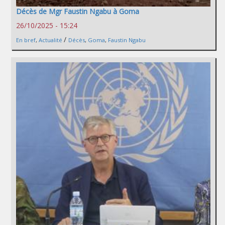
Décès de Mgr Faustin Ngabu à Goma
26/10/2025 - 15:24
/
En bref
,
Actualité
Décès
,
Goma
,
Faustin Ngabu