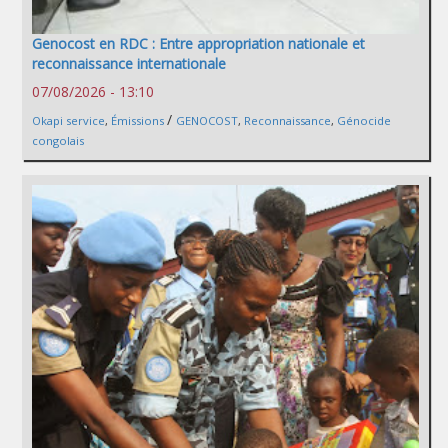
Genocost en RDC : Entre appropriation nationale et
reconnaissance internationale
07/08/2026 - 13:10
/
Okapi service
,
Émissions
GENOCOST
,
Reconnaissance
,
Génocide
congolais