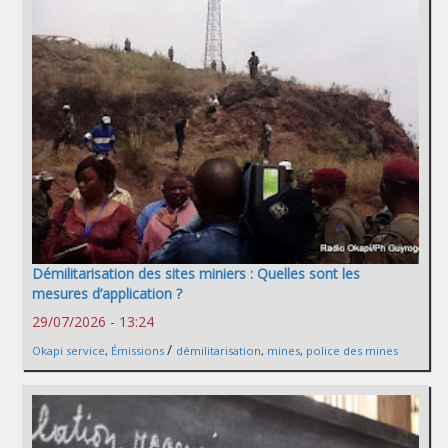
Démilitarisation des sites miniers : Quelles sont les
mesures d’application ?
29/07/2026 - 13:24
/
Okapi service
,
Émissions
démilitarisation
,
mines
,
police des mines