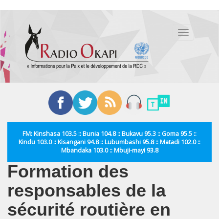
Aller
au
Toggle
contenu
navigation
principal
FM: Kinshasa 103.5 :: Bunia 104.8 :: Bukavu 95.3 :: Goma 95.5 ::
Kindu 103.0 :: Kisangani 94.8 :: Lubumbashi 95.8 :: Matadi 102.0 ::
Mbandaka 103.0 :: Mbuji-mayi 93.8
Formation des
responsables de la
sécurité routière en