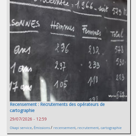
Recensement : Recrutements des opérateurs de
cartographie
29/07/2026 - 12:59
/
Okapi service
,
Émissions
recensement
,
recrutement
,
cartographie