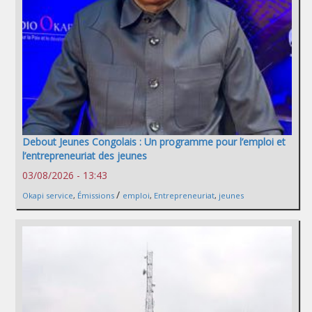
Debout Jeunes Congolais : Un programme pour l’emploi et
l’entrepreneuriat des jeunes
03/08/2026 - 13:43
/
Okapi service
,
Émissions
emploi
,
Entrepreneuriat
,
jeunes