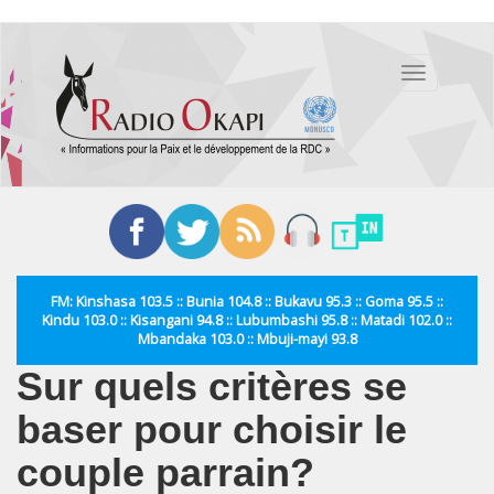
Aller
au
Toggle
contenu
navigation
principal
FM: Kinshasa 103.5 :: Bunia 104.8 :: Bukavu 95.3 :: Goma 95.5 ::
Kindu 103.0 :: Kisangani 94.8 :: Lubumbashi 95.8 :: Matadi 102.0 ::
Mbandaka 103.0 :: Mbuji-mayi 93.8
Sur quels critères se
baser pour choisir le
couple parrain?