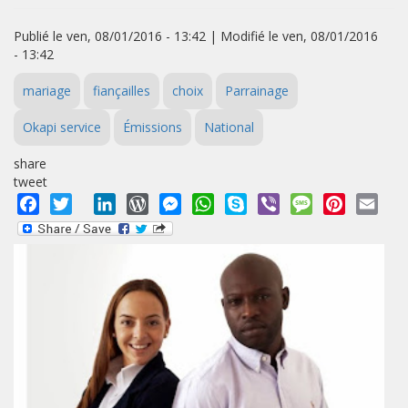
Publié le ven, 08/01/2016 - 13:42 | Modifié le ven, 08/01/2016
- 13:42
mariage
fiançailles
choix
Parrainage
Okapi service
Émissions
National
share
tweet
Facebook
Twitter
LinkedIn
WordPress
Messenger
WhatsApp
Skype
Viber
Message
Pinterest
Emai