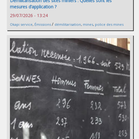
Démilitarisation des sites miniers : Quelles sont les
mesures d’application ?
29/07/2026 - 13:24
/
Okapi service
,
Émissions
démilitarisation
,
mines
,
police des mines