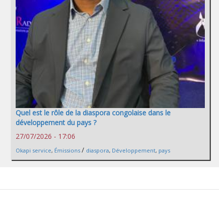
Quel est le rôle de la diaspora congolaise dans le
développement du pays ?
27/07/2026 - 17:06
/
Okapi service
,
Émissions
diaspora
,
Développement
,
pays