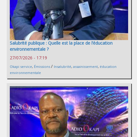
Salubrité publique : Quelle est la place de l’éducation
environnementale ?
27/07/2026 - 17:19
/
Okapi service
,
Émissions
Insalubrité
,
assainissement
,
éducation
environnementale