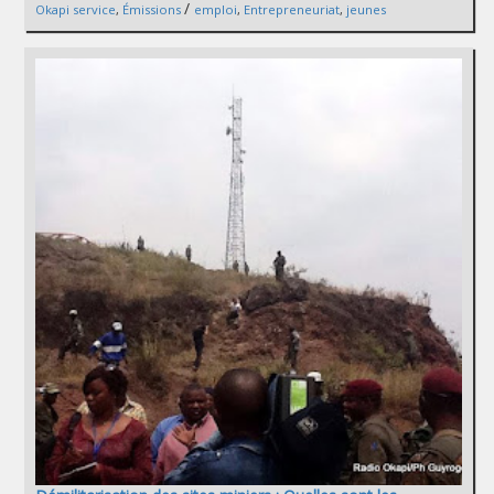
/
Okapi service
,
Émissions
emploi
,
Entrepreneuriat
,
jeunes