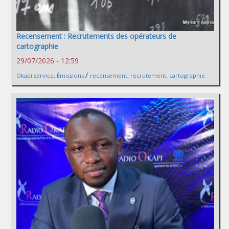
Recensement : Recrutements des opérateurs de
cartographie
29/07/2026 - 12:59
/
Okapi service
,
Émissions
recensement
,
recrutement
,
cartographie