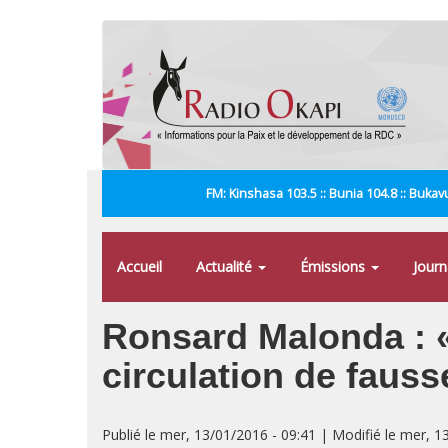
Aller
au
contenu
principal
FM: Kinshasa 103.5 :: Bunia 104.8 :: Bukavu
Accueil
Actualité
Émissions
Jour
Ronsard Malonda : «
circulation de fauss
Publié le mer, 13/01/2016 - 09:41 | Modifié le mer, 1