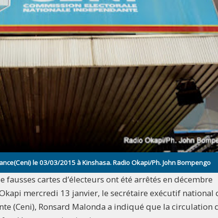
dance(Ceni) le 03/03/2015 à Kinshasa. Radio Okapi/Ph. John Bompengo
 fausses cartes d’électeurs ont été arrêtés en décembre
Okapi mercredi 13 janvier, le secrétaire exécutif national 
e (Ceni), Ronsard Malonda a indiqué que la circulation 