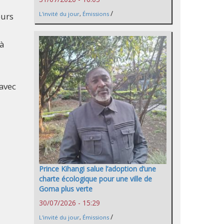
/
L'invité du jour
,
Émissions
eurs
 à
avec
Prince Kihangi salue l’adoption d’une
charte écologique pour une ville de
Goma plus verte
30/07/2026 - 15:29
/
L'invité du jour
,
Émissions