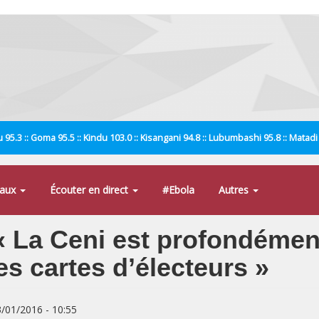
 95.3 :: Goma 95.5 :: Kindu 103.0 :: Kisangani 94.8 :: Lubumbashi 95.8 :: Matad
naux
Écouter en direct
#Ebola
Autres
 La Ceni est profondémen
es cartes d’électeurs »
3/01/2016 - 10:55