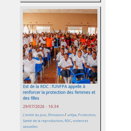
Est de la RDC : l’UNFPA appelle à
renforcer la protection des femmes et
des filles
29/07/2026 - 16:34
/
L'invité du jour
,
Émissions
unfpa
,
Protection
,
Santé de la reproduction
,
RDC
,
violences
sexuelles