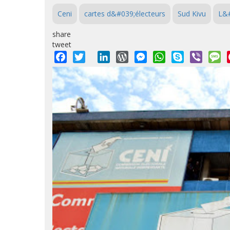
Ceni
cartes d&#039;électeurs
Sud Kivu
L&#
share
tweet
Facebook
Twitter
LinkedIn
WordPress
Messenger
WhatsApp
Skype
Viber
M