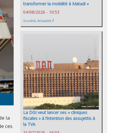
transformer la mobilité à Matadi »
04/08/2026 - 10:53
/
Société
,
Actualité
La DGI veut lancer ses « cliniques
de la
fiscales » à l’intention des assujettis à
la TVA
de ces
31/07/2026 - 16:03