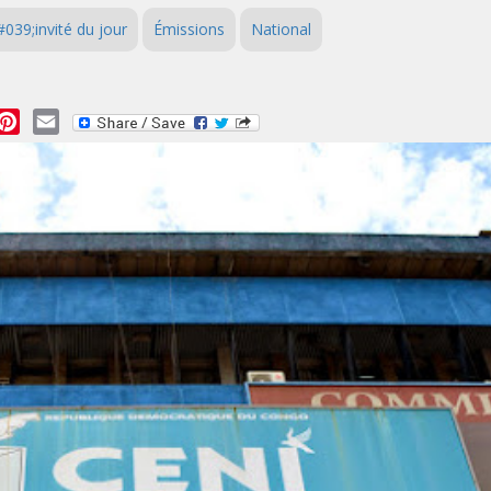
039;invité du jour
Émissions
National
essage
Pinterest
Email