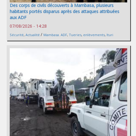
Des corps de civils découverts à Mambasa, plusieurs
habitants portés disparus après des attaques attribuées
aux ADF
07/08/2026 - 14:28
/
Sécurité
,
Actualité
Mambasa. ADF
,
Tueries
,
enlèvements
,
Ituri