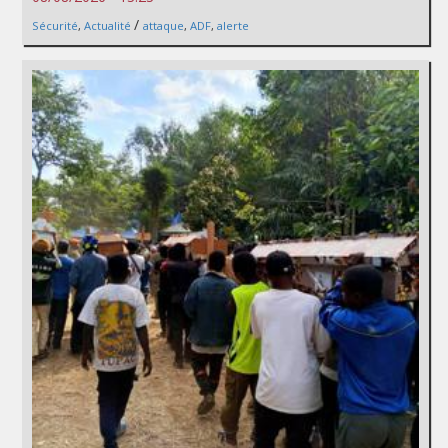
/
Sécurité
,
Actualité
attaque
,
ADF
,
alerte