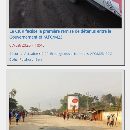
Le CICR facilite la première remise de détenus entre le
Gouvernement et l’AFC/M23
07/08/2026 - 10:45
/
Sécurité
,
Actualité
CICR
,
Echange des prisonniers
,
AFC/M23
,
RDC
,
Doha
,
Rutshuru
,
Beni