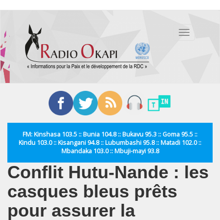
Aller
au
Toggle
contenu
navigation
principal
FM: Kinshasa 103.5 :: Bunia 104.8 :: Bukavu 95.3 :: Goma 95.5 ::
Kindu 103.0 :: Kisangani 94.8 :: Lubumbashi 95.8 :: Matadi 102.0 ::
Mbandaka 103.0 :: Mbuji-mayi 93.8
Conflit Hutu-Nande : les
casques bleus prêts
pour assurer la