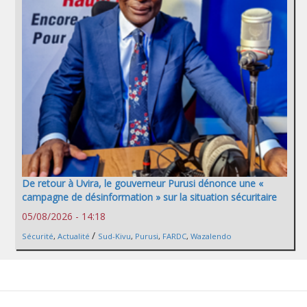
De retour à Uvira, le gouverneur Purusi dénonce une «
campagne de désinformation » sur la situation sécuritaire
05/08/2026 - 14:18
/
Sécurité
,
Actualité
Sud-Kivu
,
Purusi
,
FARDC
,
Wazalendo