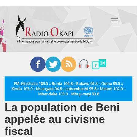
Aller
au
Toggle
contenu
navigation
principal
FM: Kinshasa 103.5 :: Bunia 104.8 :: Bukavu 95.3 :: Goma 95.5 ::
Kindu 103.0 :: Kisangani 94.8 :: Lubumbashi 95.8 :: Matadi 102.0 ::
Mbandaka 103.0 :: Mbuji-mayi 93.8
La population de Beni
appelée au civisme
fiscal