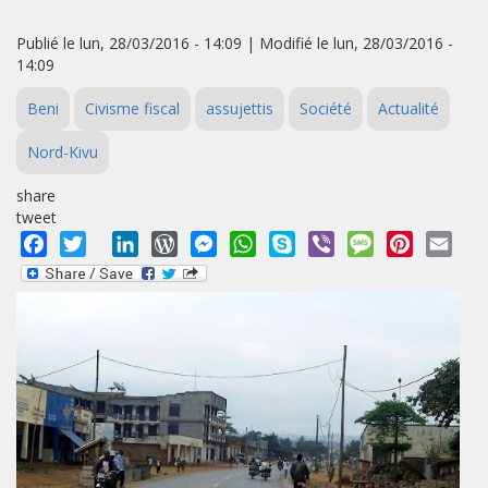
Publié le lun, 28/03/2016 - 14:09 | Modifié le lun, 28/03/2016 -
14:09
Beni
Civisme fiscal
assujettis
Société
Actualité
Nord-Kivu
share
tweet
Facebook
Twitter
LinkedIn
WordPress
Messenger
WhatsApp
Skype
Viber
Message
Pinterest
Emai