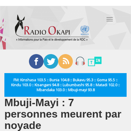
Aller
au
Toggle
contenu
navigation
principal
FM: Kinshasa 103.5 :: Bunia 104.8 :: Bukavu 95.3 :: Goma 95.5 ::
Kindu 103.0 :: Kisangani 94.8 :: Lubumbashi 95.8 :: Matadi 102.0 ::
Mbandaka 103.0 :: Mbuji-mayi 93.8
Mbuji-Mayi : 7
personnes meurent par
noyade