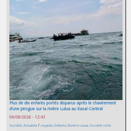
Plus de dix enfants portés disparus après le chavirement
d’une pirogue sur la rivière Lulua au Kasaï-Central
06/08/2026 - 12:43
/
Société
,
Actualité
noyade
,
Enfants
,
Rivière Lulua
,
Société civile