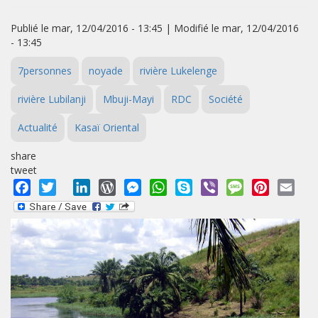
Publié le mar, 12/04/2016 - 13:45 | Modifié le mar, 12/04/2016
- 13:45
7personnes
noyade
rivière Lukelenge
rivière Lubilanji
Mbuji-Mayi
RDC
Société
Actualité
Kasaï Oriental
share
tweet
Facebook
Twitter
LinkedIn
WordPress
Messenger
WhatsApp
Skype
Viber
Message
Pinterest
Emai