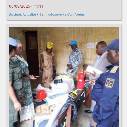
06/08/2026 - 11:11
/
Société
,
Actualité
Beni
,
découverte d'un foetus