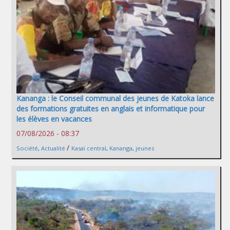
Kananga : le Conseil communal des jeunes de Katoka lance
des formations gratuites en anglais et informatique pour
les élèves en vacances
07/08/2026 - 08:37
/
Société
,
Actualité
Kasaï central
,
Kananga
,
jeunes