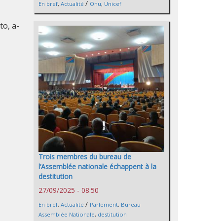
/
En bref
,
Actualité
Onu
,
Unicef
o, a-
Trois membres du bureau de
l’Assemblée nationale échappent à la
destitution
27/09/2025 - 08:50
/
En bref
,
Actualité
Parlement
,
Bureau
Assemblée Nationale
,
destitution