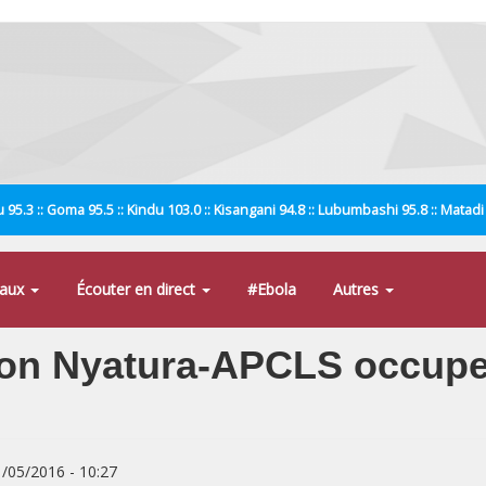
 95.3 :: Goma 95.5 :: Kindu 103.0 :: Kisangani 94.8 :: Lubumbashi 95.8 :: Matad
naux
Écouter en direct
#Ebola
Autres
tion Nyatura-APCLS occupe
1/05/2016 - 10:27