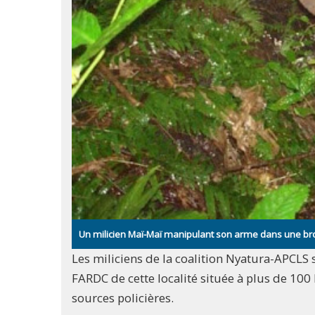
Un milicien Maï-Maï manipulant son arme dans une brou
Les miliciens de la coalition Nyatura-APCLS se
FARDC de cette localité située à plus de 1
sources policières.