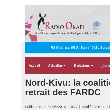
Aller
au
contenu
principal
FM: Kinshasa 103.5 :: Bunia 104.8 :: Bukavu
Accueil
Actualité
Émissions
Jour
Nord-Kivu: la coali
retrait des FARDC
Publié le mar, 31/05/2016 - 10:27 | Modifié le mar, 3