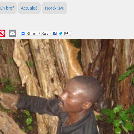
En bref
Actualité
Nord-Kivu
essage
Pinterest
Email