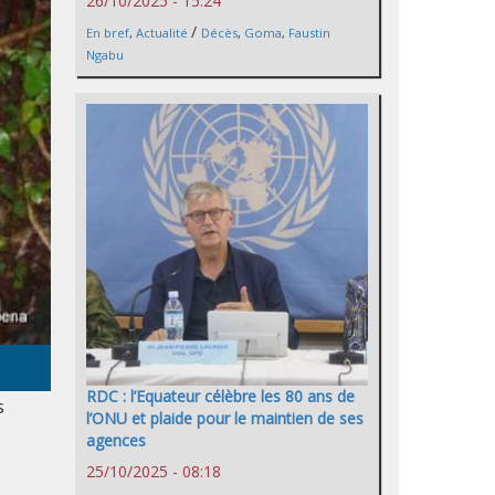
26/10/2025 - 15:24
/
En bref
,
Actualité
Décès
,
Goma
,
Faustin
Ngabu
RDC : l’Equateur célèbre les 80 ans de
s
l’ONU et plaide pour le maintien de ses
agences
25/10/2025 - 08:18