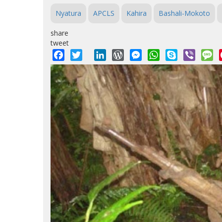
Nyatura
APCLS
Kahira
Bashali-Mokoto
share
tweet
Facebook
Twitter
LinkedIn
WordPress
Messenger
WhatsApp
Skype
Viber
M