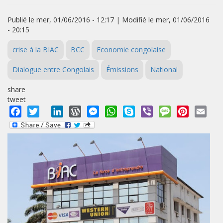
Publié le mer, 01/06/2016 - 12:17 | Modifié le mer, 01/06/2016
- 20:15
crise à la BIAC
BCC
Economie congolaise
Dialogue entre Congolais
Émissions
National
share
tweet
Facebook
Twitter
LinkedIn
WordPress
Messenger
WhatsApp
Skype
Viber
Message
Pinterest
Emai