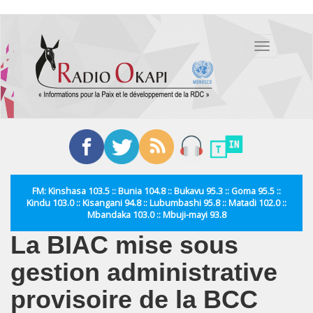
Aller
au
Toggle
contenu
navigation
principal
FM: Kinshasa 103.5 :: Bunia 104.8 :: Bukavu 95.3 :: Goma 95.5 ::
Kindu 103.0 :: Kisangani 94.8 :: Lubumbashi 95.8 :: Matadi 102.0 ::
Mbandaka 103.0 :: Mbuji-mayi 93.8
La BIAC mise sous
gestion administrative
provisoire de la BCC