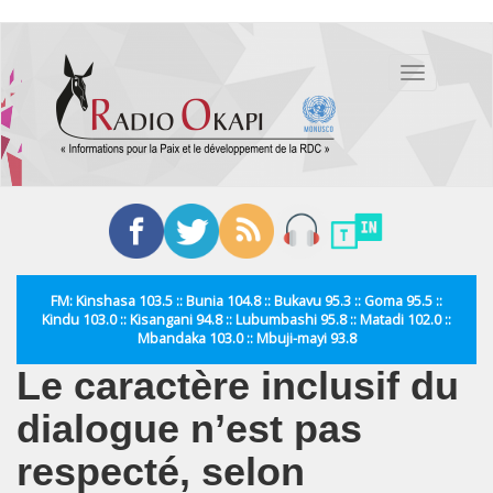
Aller
au
Toggle
contenu
navigation
principal
FM: Kinshasa 103.5 :: Bunia 104.8 :: Bukavu 95.3 :: Goma 95.5 ::
Kindu 103.0 :: Kisangani 94.8 :: Lubumbashi 95.8 :: Matadi 102.0 ::
Mbandaka 103.0 :: Mbuji-mayi 93.8
Le caractère inclusif du
dialogue n’est pas
respecté, selon